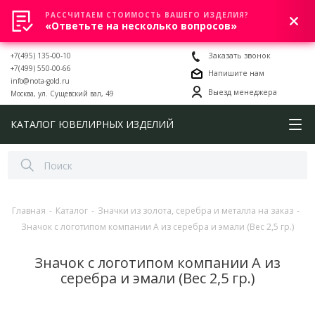
РАССЧИТАЕМ СТОИМОСТЬ ВАШЕГО ИЗДЕЛИЯ?
0
«Ответьте на несколько вопросов»
+7(495) 135-00-10
Заказать звонок
+7(499) 550-00-66
Напишите нам
info@nota-gold.ru
Выезд менеджера
Москва, ул. Сущевский вал, 49
КАТАЛОГ ЮВЕЛИРНЫХ ИЗДЕЛИЙ
Главная
-
Каталог
-
Значки из золота, серебра и металла на заказ
-
Значок с логотипом компании А из серебра и эмали (Вес 2,5 гр.)
Значок с логотипом компании А из
серебра и эмали (Вес 2,5 гр.)