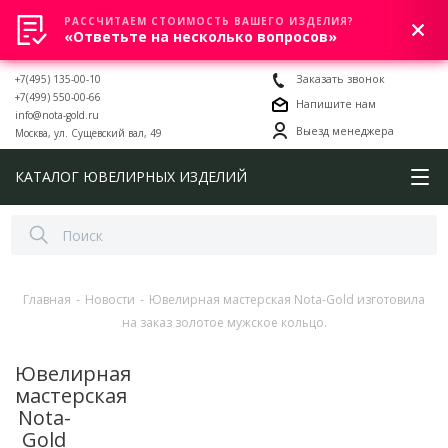
РАССЧИТАЕМ СТОИМОСТЬ ВАШЕГО ИЗДЕЛИЯ?
0
«Ответьте на несколько вопросов»
+7(495) 135-00-10
Заказать звонок
+7(499) 550-00-66
Напишите нам
info@nota-gold.ru
Выезд менеджера
Москва, ул. Сущевский вал, 49
КАТАЛОГ ЮВЕЛИРНЫХ ИЗДЕЛИЙ
Главная
-
Новости
-
Ювелирная мастерская Nota-Gold изготовила
на заказ золотое мужское кольцо.
Ювелирная
мастерская
Nota-
Gold