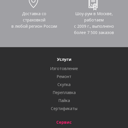
Доставка со
Шоу-рум в Москве,
страховкой
работаем
в любой регион России
с 2009 г., выполнено
более
7 500
заказов
Услуги
Изготовление
Ремонт
Скупка
Переплавка
Пайка
Сертификаты
Сервис