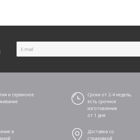
!
тия и сервисное
Сроки от 2-4 недель,
живание
есть срочное
изготовление
от 1 дня
ение в
Доставка со
рной
страховкой