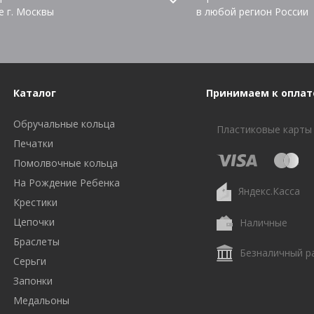
е г. Москвы
в любой регион России
Каталог
Принимаем к оплат
Обручальные кольца
Пластиковые карты
Печатки
Помолвочные кольца
На Рождение Ребенка
Яндекс.Касса
Крестики
Цепочки
Наличные
Браслеты
Безналичный р
Серьги
Запонки
Медальоны