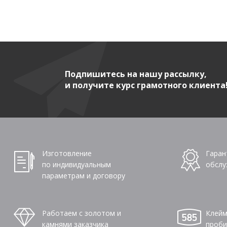
Подпишитесь на нашу рассылку,
и получите курс грамотного клиента
Изготовление
Гаран
по индивидуальным
обслу
параметрам и договору
Работаем с золотом и
Клейм
камнями заказчика
проби