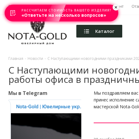
Главная
Акции
Каталоги
Изготовление
Ремонт
Отз
РАССЧИТАЕМ СТОИМОСТЬ ВАШЕГО ИЗДЕЛИЯ?
«Ответьте на несколько вопросов»
Каталог
Главная
-
Новости
-
С Наступающими новогодними праздниками 202
С Наступающими новогодни
работы офиса в праздничн
Мы в Telegram
Мы поздравляем вас
принес исполнение с
мастерской Nota-Gold