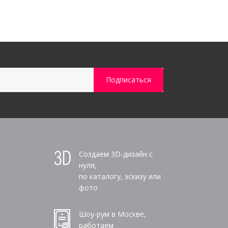
Создаем 3D-дизайн с
нуля,
по каталогу, эскизу или
фото
Шоу-рум в Москве,
работаем