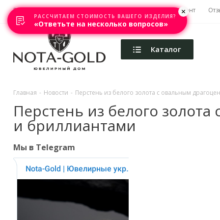
Главная
Акции
Каталоги
Изготовление
Ремонт
Отз
РАССЧИТАЕМ СТОИМОСТЬ ВАШЕГО ИЗДЕЛИЯ?
«Ответьте на несколько вопросов»
Каталог
Главная
-
Новости
-
Перстень из белого золота с овальным драгоц
Перстень из белого золота
и бриллиантами
Мы в Telegram