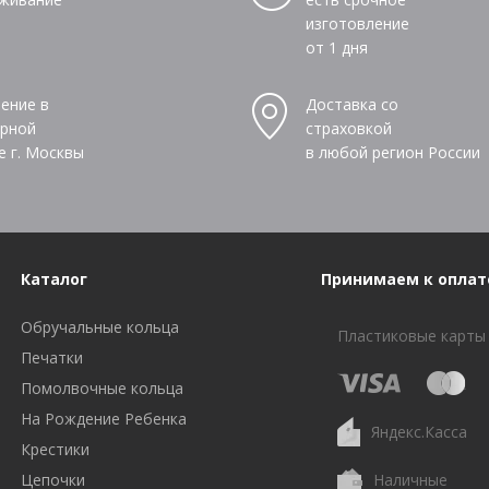
изготовление
от 1 дня
ение в
Доставка со
рной
страховкой
е г. Москвы
в любой регион России
Каталог
Принимаем к оплат
Обручальные кольца
Пластиковые карты
Печатки
Помолвочные кольца
На Рождение Ребенка
Яндекс.Касса
Крестики
Цепочки
Наличные