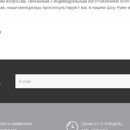
м вопросам, связанным с индивидуальным изготовлением золоты
и, наши менеджеры проконсультируют вас в нашем Шоу-Руме ил
у
!
тия и сервисное
Сроки от 2-4 недель,
живание
есть срочное