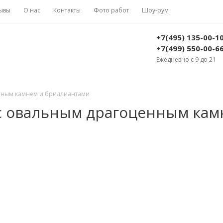
ывы
О нас
Контакты
Фото работ
Шоу-рум
+7(495) 135-00-1
+7(499) 550-00-6
Ежедневно с 9 до 21
енным камнем и бриллиантами
 с овальным драгоценным ка