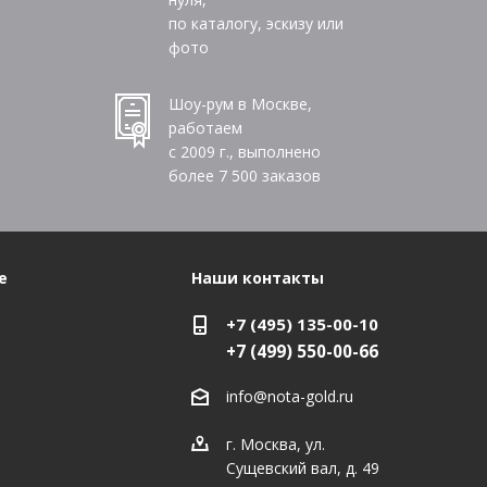
по каталогу, эскизу или
фото
Шоу-рум в Москве,
работаем
с 2009 г., выполнено
более
7 500
заказов
е
Наши контакты
+7 (495) 135-00-10
+7 (499) 550-00-66
info@nota-gold.ru
г. Москва, ул.
Сущевский вал, д. 49