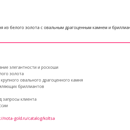
ня из белого золота с овальным драгоценным камнем и бриллиа
ание элегантности и роскоши
лого золота
а крупного овального драгоценного камня
амляющих бриллиантов
д запросы клиента
ссии
://nota-gold.ru/catalog/koltsa