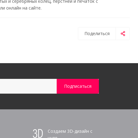
х и серебряных колец, перстней и печаток с
и онлайн на сайте.
Поделиться
Создаем 3D-дизайн с
нуля,