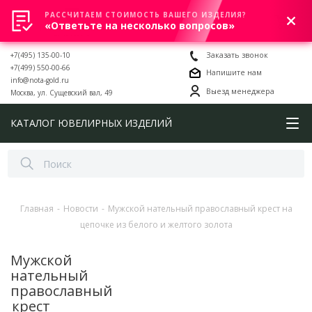
РАССЧИТАЕМ СТОИМОСТЬ ВАШЕГО ИЗДЕЛИЯ?
0
«Ответьте на несколько вопросов»
+7(495) 135-00-10
Заказать звонок
+7(499) 550-00-66
Напишите нам
info@nota-gold.ru
Выезд менеджера
Москва, ул. Сущевский вал, 49
КАТАЛОГ ЮВЕЛИРНЫХ ИЗДЕЛИЙ
Главная
-
Новости
-
Мужской нательный православный крест на
цепочке из белого и желтого золота
Мужской
нательный
православный
крест