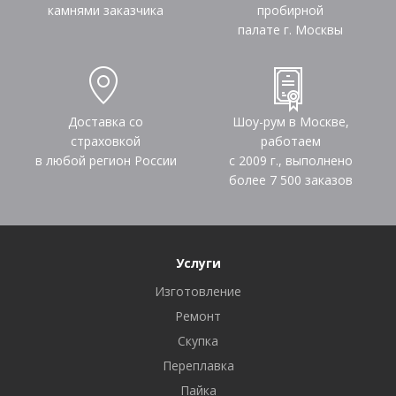
камнями заказчика
пробирной
палате г. Москвы
Доставка со
Шоу-рум в Москве,
страховкой
работаем
в любой регион России
с 2009 г., выполнено
более
7 500
заказов
Услуги
Изготовление
Ремонт
Скупка
Переплавка
Пайка