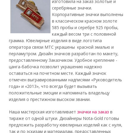
изготовила на заказ золотые и
серебряные значки.
Корпоративные значки выполнены
в классическом красном золоте
585 пробы и серебре 925 пробы,
каждый весом три с половиной
грамма. Ювелирные изделия в виде логотипа
оператора связи МТС украшены красной эмалью и
перламутром. Дизайн значков разработан по макету,
предоставленному Заказчиком. Удобное крепление -
цанга-бабочка позволит украшению надежно
оставаться на почетном месте. Каждый значок
отмечен выгравированными надписями «Руководитель
года» и «2013», что всегда будет вызывать
положительные эмоции и напоминать владельцу
изделия о престижном высоком звании.
Наша мастерская изготавливает
значки на заказ
в
тираже от одной штуки. Дизайнеры Nota-Gold готовы
предложить разработку ювелирных изделий как с нуля,
так и по эскизам и материалам, предоставленных