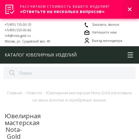
РАССЧИТАЕМ СТОИМОСТЬ ВАШЕГО ИЗДЕЛИЯ?
0
«Ответьте на несколько вопросов»
+7(495) 135-00-10
Заказать звонок
+7(499) 550-00-66
Напишите нам
info@nota-gold.ru
Выезд менеджера
Москва, ул. Сущевский вал, 49
КАТАЛОГ ЮВЕЛИРНЫХ ИЗДЕЛИЙ
Главная
-
Новости
-
Ювелирная мастерская Nota-Gold изготовила
на заказ золотые и серебряные значки.
Ювелирная
мастерская
Nota-
Gold