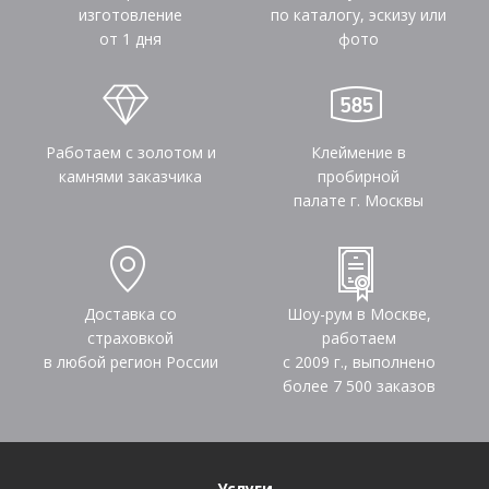
изготовление
по каталогу, эскизу или
от 1 дня
фото
Работаем с золотом и
Клеймение в
камнями заказчика
пробирной
палате г. Москвы
Доставка со
Шоу-рум в Москве,
страховкой
работаем
в любой регион России
с 2009 г., выполнено
более
7 500
заказов
Услуги