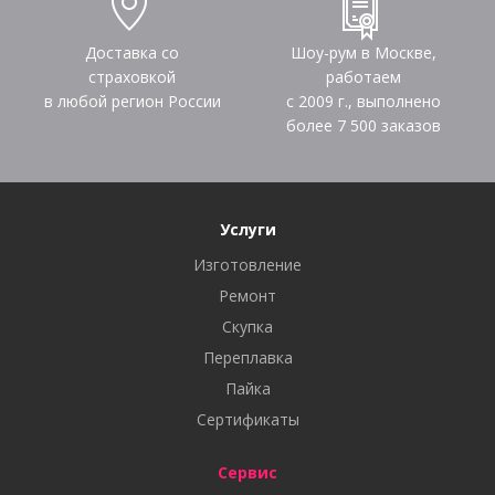
Доставка со
Шоу-рум в Москве,
страховкой
работаем
в любой регион России
с 2009 г., выполнено
более
7 500
заказов
Услуги
Изготовление
Ремонт
Скупка
Переплавка
Пайка
Сертификаты
Сервис