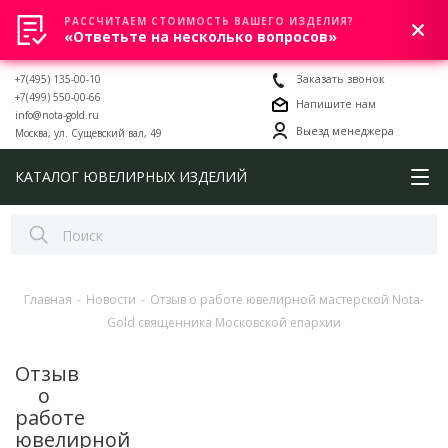
РАССЧИТАЕМ СТОИМОСТЬ ВАШЕГО ИЗДЕЛИЯ?
0
«Ответьте на несколько вопросов»
+7(495) 135-00-10
Заказать звонок
+7(499) 550-00-66
Напишите нам
info@nota-gold.ru
Выезд менеджера
Москва, ул. Сущевский вал, 49
КАТАЛОГ ЮВЕЛИРНЫХ ИЗДЕЛИЙ
Главная
-
Новости
-
Отзыв о работе ювелирной мастерской Nota-
Gold священника Московской епархии
Отзыв
о
работе
ювелирной