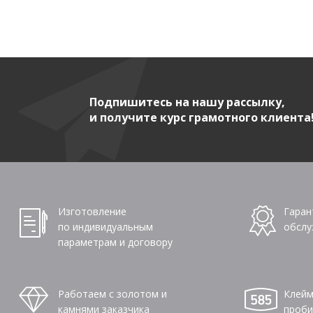
Подпишитесь на нашу рассылку,
и получите курс грамотного клиента
Изготовление
Гаран
по индивидуальным
обслу
параметрам и договору
Работаем с золотом и
Клейм
камнями заказчика
проби