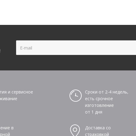
!
тия и сервисное
Сроки от 2-4 недель,
живание
есть срочное
изготовление
от 1 дня
ение в
Доставка со
рной
страховкой