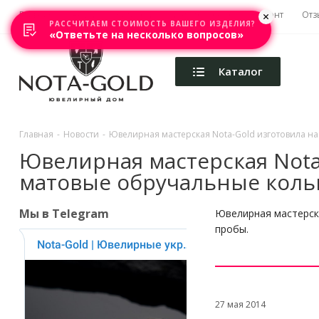
Главная
Акции
Каталоги
Изготовление
Ремонт
Отз
РАССЧИТАЕМ СТОИМОСТЬ ВАШЕГО ИЗДЕЛИЯ?
«Ответьте на несколько вопросов»
Каталог
Главная
-
Новости
-
Ювелирная мастерская Nota-Gold изготовила на
Ювелирная мастерская Nota-
матовые обручальные коль
Мы в Telegram
Ювелирная мастерска
пробы.
27 мая 2014