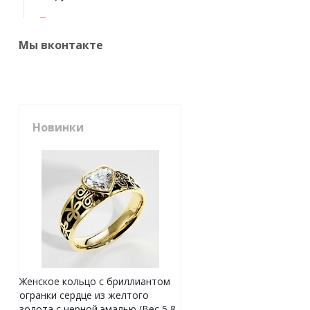
Мы вконтакте
Новинки
Женское кольцо с бриллиантом
огранки сердце из желтого
золота с черной эмалью (Вес 5,8