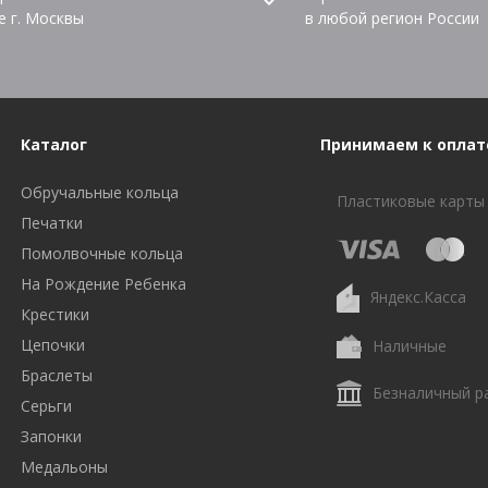
е г. Москвы
в любой регион России
Каталог
Принимаем к оплат
Обручальные кольца
Пластиковые карты
Печатки
Помолвочные кольца
На Рождение Ребенка
Яндекс.Касса
Крестики
Цепочки
Наличные
Браслеты
Безналичный р
Серьги
Запонки
Медальоны