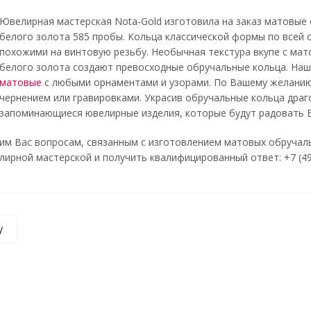
Ювелирная мастерская Nota-Gold изготовила на заказ матовые
белого золота 585 пробы. Кольца классической формы по всей
похожими на винтовую резьбу. Необычная текстура вкупе с ма
белого золота создают превосходные обручальные кольца. На
матовые
с любыми орнаментами и узорами. По Вашему желанию
чернением или гравировками. Украсив обручальные кольца дра
запоминающиеся ювелирные изделия, которые будут радовать В
м Вас вопросам, связанным с изготовлением матовых обручаль
ирной мастерской и получить квалифицированный ответ: +7 (499)
у