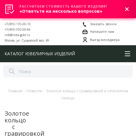
РАССЧИТАЕМ СТОИМОСТЬ ВАШЕГО ИЗДЕЛИЯ?
0
«Ответьте на несколько вопросов»
+7(495) 135-00-10
Заказать звонок
+7(499) 550-00-66
Напишите нам
info@nota-gold.ru
Выезд менеджера
Москва, ул. Сущевский вал, 49
КАТАЛОГ ЮВЕЛИРНЫХ ИЗДЕЛИЙ
Главная
-
Новости
-
Золотое кольцо с гравировкой и отпечатком
пальца
Золотое
кольцо
с
гравировкой