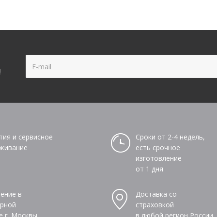
!
тия и сервисное
Сроки от 2-4 недель,
живание
есть срочное
изготовление
от 1 дня
ение в
Доставка со
рной
страховкой
е г. Москвы
в любой регион России