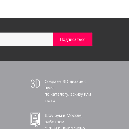
Создаем 3D-дизайн с
нуля,
по каталогу, эскизу или
фото
Шоу-рум в Москве,
работаем
с 2009 г., выполнено