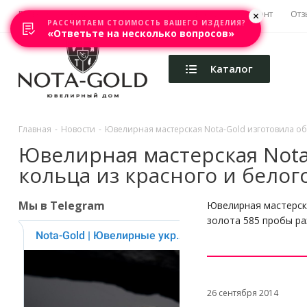
Главная
Акции
Каталоги
Изготовление
Ремонт
Отз
РАССЧИТАЕМ СТОИМОСТЬ ВАШЕГО ИЗДЕЛИЯ?
«Ответьте на несколько вопросов»
Каталог
Главная
-
Новости
-
Ювелирная мастерская Nota-Gold изготовила об
Ювелирная мастерская Nota
кольца из красного и белого
Мы в Telegram
Ювелирная мастерска
золота 585 пробы ра
26 сентября 2014