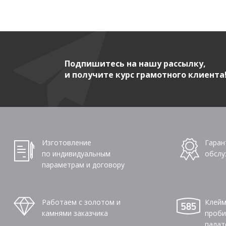
Подпишитесь на нашу рассылку,
и получите курс грамотного клиента
Изготовление
Гаран
по индивидуальным
обслу
параметрам и договору
Работаем с золотом и
Клейм
камнями заказчика
проби
палат