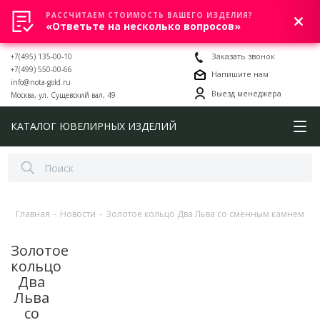
РАССЧИТАЕМ СТОИМОСТЬ ВАШЕГО ИЗДЕЛИЯ?
0
«Ответьте на несколько вопросов»
+7(495) 135-00-10
Заказать звонок
+7(499) 550-00-66
Напишите нам
info@nota-gold.ru
Выезд менеджера
Москва, ул. Сущевский вал, 49
КАТАЛОГ ЮВЕЛИРНЫХ ИЗДЕЛИЙ
Главная
-
Новости
-
Золотое кольцо Два Льва со сменным камнем
Золотое
кольцо
Два
Льва
со