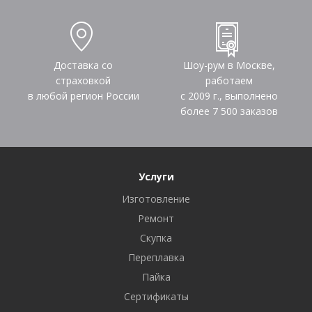
Доставка со
Шоу-рум в Москве,
страховкой
работаем
в любой регион России
с 2009 г., выполнено
более
7 500
заказов
Услуги
Изготовление
Ремонт
Скупка
Переплавка
Пайка
Сертификаты