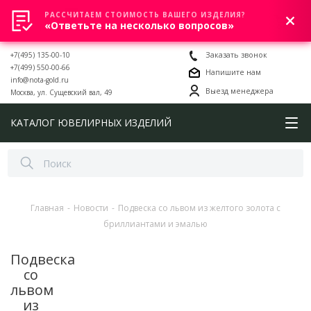
РАССЧИТАЕМ СТОИМОСТЬ ВАШЕГО ИЗДЕЛИЯ?
0
«Ответьте на несколько вопросов»
+7(495) 135-00-10
Заказать звонок
+7(499) 550-00-66
Напишите нам
info@nota-gold.ru
Выезд менеджера
Москва, ул. Сущевский вал, 49
КАТАЛОГ ЮВЕЛИРНЫХ ИЗДЕЛИЙ
Главная
-
Новости
-
Подвеска со львом из желтого золота с
бриллиантами и эмалью
Подвеска
со
львом
из