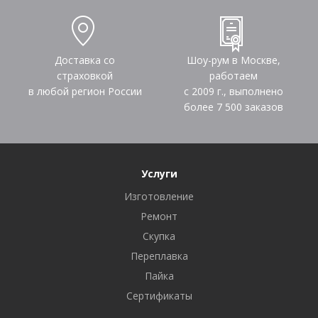
Доставка со
Шоу-рум в Москве,
страховкой
работаем
в любой регион России
с 2009 г., выполнено
более
7 500
заказов
Услуги
Изготовление
Ремонт
Скупка
Переплавка
Пайка
Сертификаты