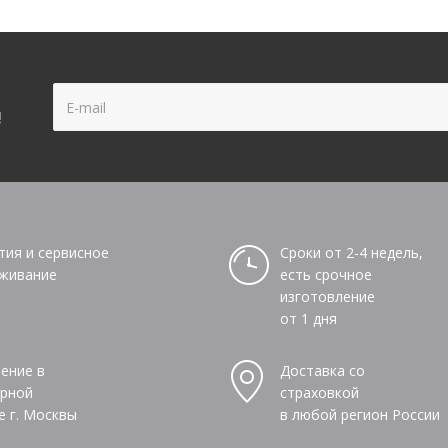
!
тия и сервисное
Сроки от 2-4 недель,
живание
есть срочное
изготовление
от 1 дня
ение в
Доставка со
рной
страховкой
е г. Москвы
в любой регион России