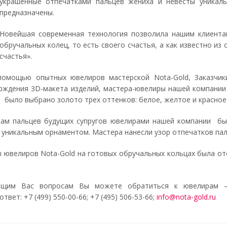
украшенные отпечатками пальцев жениха и невесты уникаль
предназначены.
Новейшая современная технология позволила нашим клиента
обручальных колец, то есть своего счастья, а как известно из
счастья».
помощью опытных ювелиров мастерской Nota-Gold, Заказчик
ерждения 3D-макета изделий, мастера-ювелиры нашей компании
было выбрано золото трех оттенков: белое, желтое и красное
ам пальцев будущих супругов ювелирами нашей компании был
 уникальным орнаментом. Мастера нанесли узор отпечатков пал
ы ювелиров Nota-Gold на готовых обручальных кольцах была о
ющим Вас вопросам Вы можете обратиться к ювелирам –
вет: +7 (499) 550-00-66; +7 (495) 506-53-66;
info@nota-gold.ru