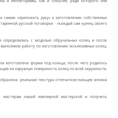
ны и неповторимы, как и событие, ради которого они
м самим «приложить руку» к изготовлению собственных
 старинной русской поговорки - «каждый сам кузнец своего
и определились с моделью обручальных колец и после
 выполнили работу по изготовлению эксклюзивных колец.
.
а изготовлена форма под кольца, после чего родилось
ьцев на наружную поверхность колец по всей окружности.
тображена реальная текстура отпечатков пальцев жениха
 мастерам нашей ювелирной мастерской и получить