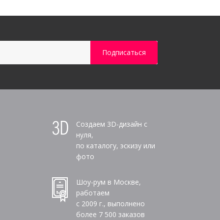
Создаем 3D-дизайн с
нуля,
по каталогу, эскизу или
фото
Шоу-рум в Москве,
работаем
с 2009 г., выполнено
более
7 500
заказов