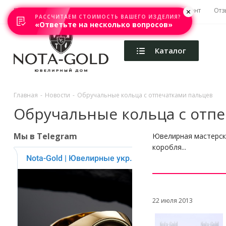
Главная
Акции
Каталоги
Изготовление
Ремонт
Отз
РАССЧИТАЕМ СТОИМОСТЬ ВАШЕГО ИЗДЕЛИЯ?
«Ответьте на несколько вопросов»
Каталог
Главная
-
Новости
-
Обручальные кольца с отпечатками пальцев
Обручальные кольца с отп
Мы в Telegram
Ювелирная мастерска
коробля...
22 июля 2013