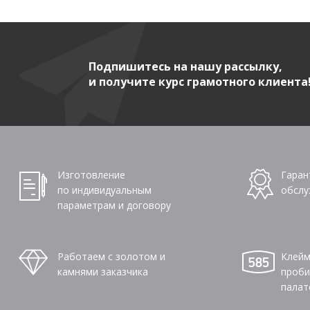
Подпишитесь на нашу рассылку,
и получите курс грамотного клиента
Изготовление
Гаран
по индивидуальным
обслу
параметрам и договору
Работаем с золотом и
Клейм
камнями заказчика
проби
палат