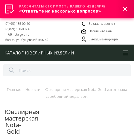
РАССЧИТАЕМ СТОИМОСТЬ ВАШЕГО ИЗДЕЛИЯ?
0
«Ответьте на несколько вопросов»
+7(495) 135-00-10
Заказать звонок
+7(499) 550-00-66
Напишите нам
info@nota-gold.ru
Выезд менеджера
Москва, ул. Сущевский вал, 49
КАТАЛОГ ЮВЕЛИРНЫХ ИЗДЕЛИЙ
Главная
-
Новости
-
Ювелирная мастерская Nota-Gold изготовила
серебряный медальон.
Ювелирная
мастерская
Nota-
Gold