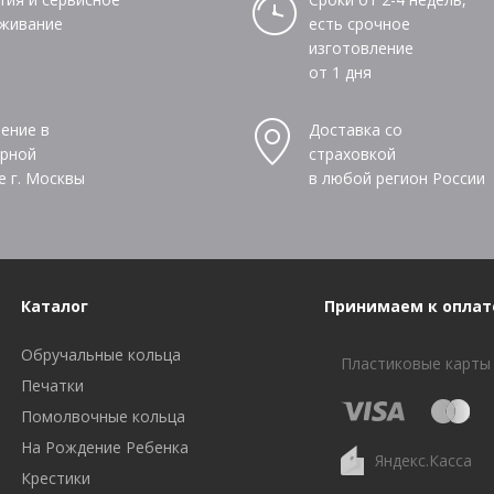
живание
есть срочное
изготовление
от 1 дня
ение в
Доставка со
рной
страховкой
е г. Москвы
в любой регион России
Каталог
Принимаем к оплат
Обручальные кольца
Пластиковые карты
Печатки
Помолвочные кольца
На Рождение Ребенка
Яндекс.Касса
Крестики