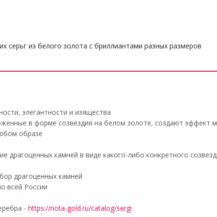
х серьг из белого золота с бриллиантами разных размеров
ости, элегантности и изящества
оженные в форме созвездия на белом золоте, создают эффект м
любом образе
е драгоценных камней в виде какого-либо конкретного созвезд
бор драгоценных камней
о всей России
еребра -
https://nota-gold.ru/catalog/sergi