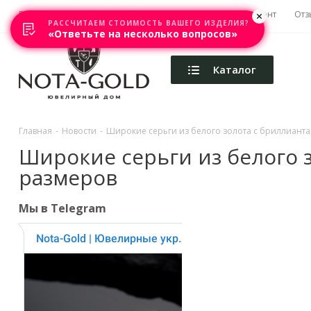
Главная
Акции
Каталоги
Изготовление
Ремонт
Отз
РАССЧИТАЕМ СТОИМОСТЬ ВАШЕГО ИЗДЕЛИЯ?
«Ответьте на несколько вопросов»
Каталог
Главная
-
Новости
-
Широкие серьги из белого золота с бриллиант
Широкие серьги из белого 
размеров
Мы в Telegram