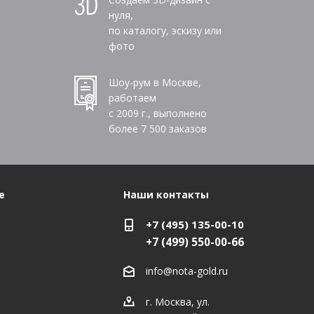
нуля,
по каталогу, эскизу или
фото
Шоу-рум в Москве,
работаем
с 2009 г., выполнено
более
7 500
заказов
е
Наши контакты
+7 (495) 135-00-10
+7 (499) 550-00-66
info@nota-gold.ru
г. Москва, ул.