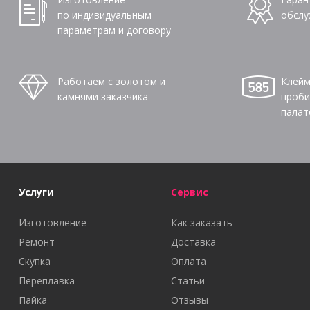
по индивидуальным
обслу
параметрам и договору
Работаем с золотом и
Клейм
камнями заказчика
проби
палат
Услуги
Сервис
Изготовление
Как заказать
Ремонт
Доставка
Скупка
Оплата
Переплавка
Статьи
Пайка
Отзывы