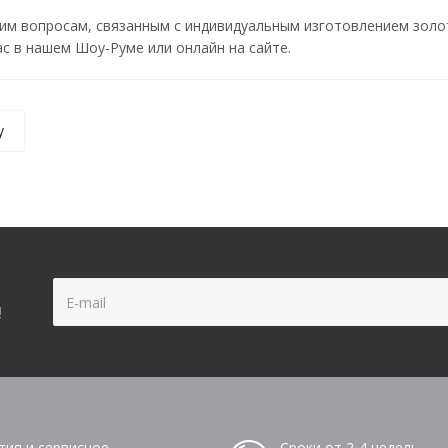
им вопросам, связанным с индивидуальным изготовлением золо
с в нашем Шоу-Руме или онлайн на сайте.
у
!
тия и сервисное
Сроки от 2-4 недель,