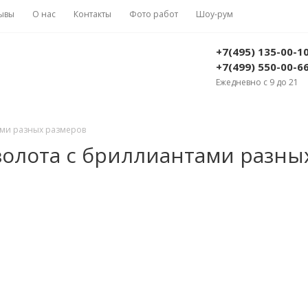
ывы
О нас
Контакты
Фото работ
Шоу-рум
+7(495) 135-00-1
+7(499) 550-00-6
Ежедневно с 9 до 21
ами разных размеров
золота с бриллиантами разны