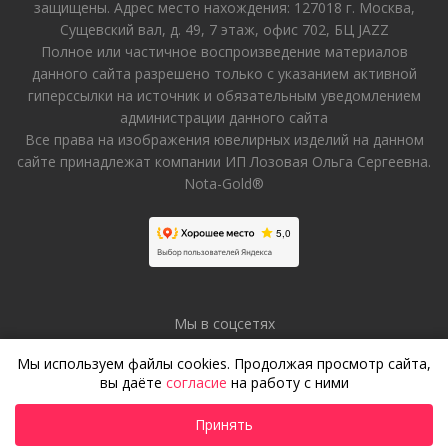
защищены. Адрес место нахождения: 127018 г. Москва,
Сущевский вал, д. 49, 7 этаж, офис 702, БЦ JAZZ
Полное или частичное воспроизведение материалов
данного сайта разрешено только с указанием активной
гиперссылки на источник и обязательным уведомлением
администрации данного сайта
Все права на изображения ювелирных изделий на данном
сайте принадлежат компании ИП Лозовая Ольга Сергеевна.
Nota-Gold®
Мы в соцсетях
Мы используем файлы cookies. Продолжая просмотр сайта,
вы даёте
согласие
на работу с ними
Принять