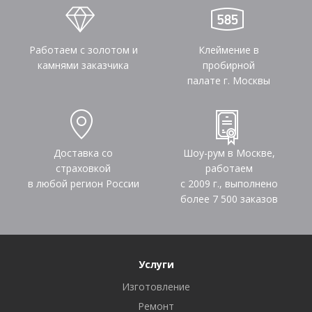
Работаем с золотом и
Клеймение в
камнями заказчика
пробирной
палате г. Москвы
Доставка со
Шоу-рум в Москве,
страховкой
работаем
в любой регион России
с 2009 г., выполнено
более
7 500
заказов
Услуги
Изготовление
Ремонт