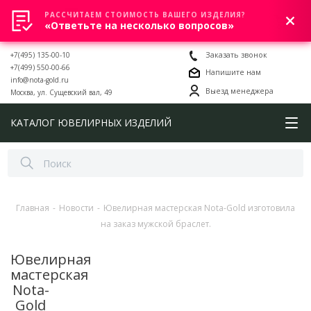
РАССЧИТАЕМ СТОИМОСТЬ ВАШЕГО ИЗДЕЛИЯ?
0
«Ответьте на несколько вопросов»
+7(495) 135-00-10
Заказать звонок
+7(499) 550-00-66
Напишите нам
info@nota-gold.ru
Выезд менеджера
Москва, ул. Сущевский вал, 49
КАТАЛОГ ЮВЕЛИРНЫХ ИЗДЕЛИЙ
Главная
-
Новости
-
Ювелирная мастерская Nota-Gold изготовила
на заказ мужской браслет.
Ювелирная
мастерская
Nota-
Gold