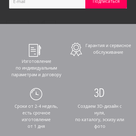
Гарантия и сервисное
обслуживание
Изготовление
по индивидуальным
параметрам и договору
Сроки от 2-4 недель,
Создаем 3D-дизайн с
есть срочное
нуля,
изготовление
по каталогу, эскизу или
от 1 дня
фото