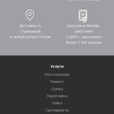
Доставка со
Шоу-рум в Москве,
страховкой
работаем
в любой регион России
с 2009 г., выполнено
более
7 500
заказов
Услуги
Изготовление
Ремонт
Скупка
Переплавка
Пайка
Сертификаты