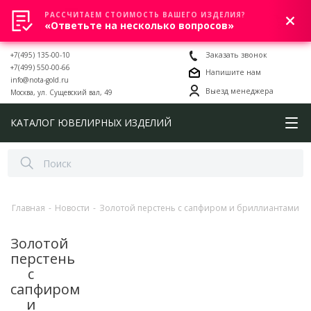
РАССЧИТАЕМ СТОИМОСТЬ ВАШЕГО ИЗДЕЛИЯ?
0
«Ответьте на несколько вопросов»
+7(495) 135-00-10
Заказать звонок
+7(499) 550-00-66
Напишите нам
info@nota-gold.ru
Выезд менеджера
Москва, ул. Сущевский вал, 49
КАТАЛОГ ЮВЕЛИРНЫХ ИЗДЕЛИЙ
Главная
-
Новости
-
Золотой перстень с сапфиром и бриллиантами
Золотой
перстень
с
сапфиром
и