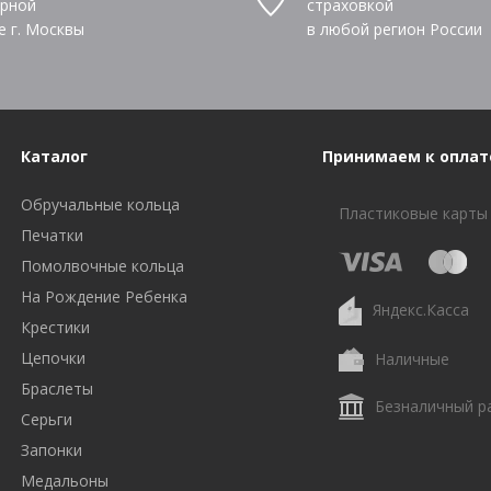
рной
страховкой
е г. Москвы
в любой регион России
Каталог
Принимаем к оплат
Обручальные кольца
Пластиковые карты
Печатки
Помолвочные кольца
На Рождение Ребенка
Яндекс.Касса
Крестики
Цепочки
Наличные
Браслеты
Безналичный р
Серьги
Запонки
Медальоны