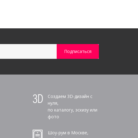
Создаем 3D-дизайн с
нуля,
по каталогу, эскизу или
фото
Шоу-рум в Москве,