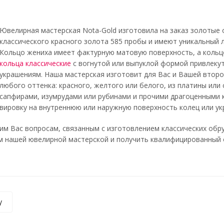
Ювелирная мастерская Nota-Gold изготовила на заказ золотые
классического красного золота 585 пробы и имеют уникальный 
Кольцо жениха имеет фактурную матовую поверхность, а кольц
кольца классические
с вогнутой или выпуклой формой привлеку
украшениям. Наша мастерская изготовит для Вас и Вашей второ
любого оттенка: красного, желтого или белого, из платины ил
сапфирами, изумрудами или рубинами и прочими драгоценными
вировку на внутреннюю или наружную поверхность колец или ук
м Вас вопросам, связанным с изготовлением классических обру
 нашей ювелирной мастерской и получить квалифицированный отве
у