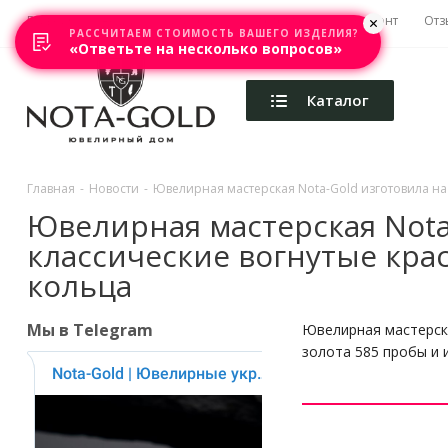
Главная
Акции
Каталоги
Изготовление
Ремонт
Отз
РАССЧИТАЕМ СТОИМОСТЬ ВАШЕГО ИЗДЕЛИЯ?
«Ответьте на несколько вопросов»
Каталог
Главная
-
Новости
-
Ювелирная мастерская Nota-Gold изготовила на
Ювелирная мастерская Nota-
классические вогнутые кр
кольца
Мы в Telegram
Ювелирная мастерска
золота 585 пробы и 