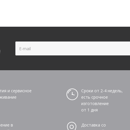
!
тия и сервисное
Сроки от 2-4 недель,
живание
есть срочное
изготовление
от 1 дня
ение в
Доставка со