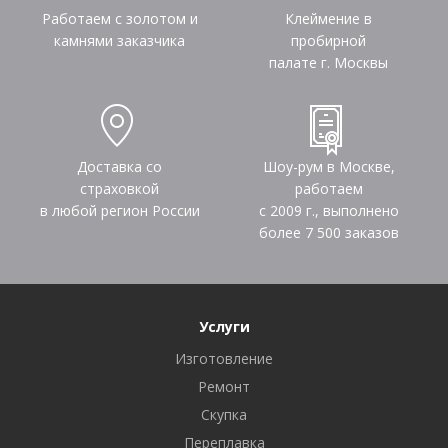
Работаем с золотом и
Клеймение в
камнями заказчика
пробирной
палате г. Москвы
Доставка со
Шоу-рум в Москве,
страховкой
работаем
в любой регион России
с 2009 г., выполнено
более
7 500
заказов
Услуги
Изготовление
Ремонт
Скупка
Переплавка