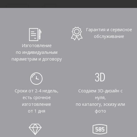
Гарантия и сервисное
обслуживание
Изготовление
по индивидуальным
параметрам и договору
Сроки от 2-4 недель,
Создаем 3D-дизайн с
есть срочное
нуля,
изготовление
по каталогу, эскизу или
от 1 дня
фото