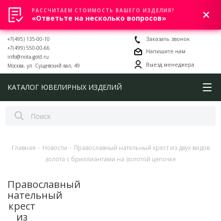
РАССЧИТАЕМ СТОИМОСТЬ ВАШЕГО ИЗДЕЛИЯ?
0
«Ответьте на несколько вопросов»
+7(495) 135-00-10
Заказать звонок
+7(499) 550-00-66
Напишите нам
info@nota-gold.ru
Выезд менеджера
Москва, ул. Сущевский вал, 49
КАТАЛОГ ЮВЕЛИРНЫХ ИЗДЕЛИЙ
Главная
-
Новости
-
Православный нательный крест из двух видов
золота с бриллиантами на золотой цепочке
Православный
нательный
крест
из