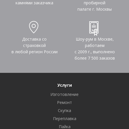
камнями заказчика
пробирной
палате г. Москвы
Доставка со
Шоу-рум в Москве,
страховкой
работаем
в любой регион России
с 2009 г., выполнено
более
7 500
заказов
Услуги
Изготовление
Ремонт
Скупка
Переплавка
Пайка