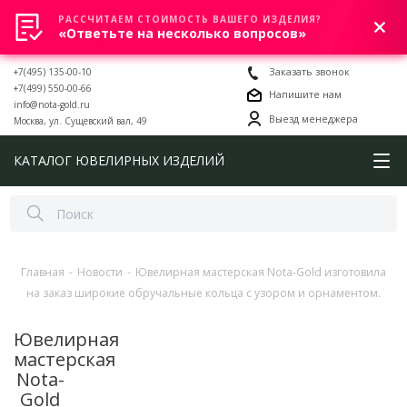
РАССЧИТАЕМ СТОИМОСТЬ ВАШЕГО ИЗДЕЛИЯ?
0
«Ответьте на несколько вопросов»
+7(495) 135-00-10
Заказать звонок
+7(499) 550-00-66
Напишите нам
info@nota-gold.ru
Выезд менеджера
Москва, ул. Сущевский вал, 49
КАТАЛОГ ЮВЕЛИРНЫХ ИЗДЕЛИЙ
Главная
-
Новости
-
Ювелирная мастерская Nota-Gold изготовила
на заказ широкие обручальные кольца с узором и орнаментом.
Ювелирная
мастерская
Nota-
Gold