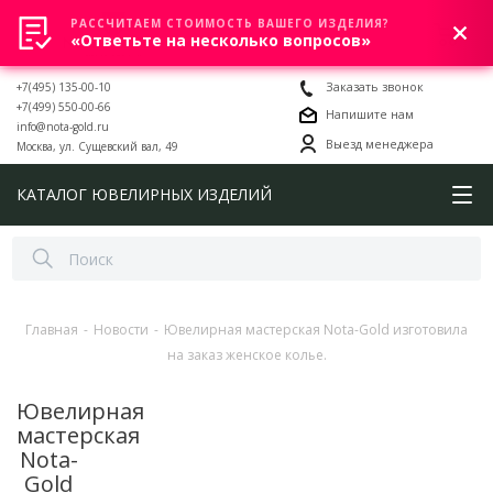
РАССЧИТАЕМ СТОИМОСТЬ ВАШЕГО ИЗДЕЛИЯ?
0
«Ответьте на несколько вопросов»
+7(495) 135-00-10
Заказать звонок
+7(499) 550-00-66
Напишите нам
info@nota-gold.ru
Выезд менеджера
Москва, ул. Сущевский вал, 49
КАТАЛОГ ЮВЕЛИРНЫХ ИЗДЕЛИЙ
Главная
-
Новости
-
Ювелирная мастерская Nota-Gold изготовила
на заказ женское колье.
Ювелирная
мастерская
Nota-
Gold