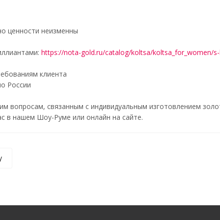
но ценности неизменны
иллиантами:
https://nota-gold.ru/catalog/koltsa/koltsa_for_women/s-b
ребованиям клиента
по России
им вопросам, связанным с индивидуальным изготовлением золо
с в нашем Шоу-Руме или онлайн на сайте.
у