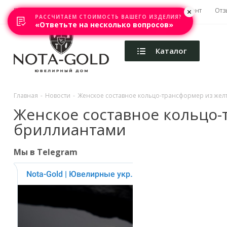
Главная
Акции
Каталоги
Изготовление
Ремонт
Отз
РАССЧИТАЕМ СТОИМОСТЬ ВАШЕГО ИЗДЕЛИЯ?
«Ответьте на несколько вопросов»
Каталог
Главная
-
Новости
-
Женское составное кольцо-трансформер из жел
Женское составное кольцо-
бриллиантами
Мы в Telegram