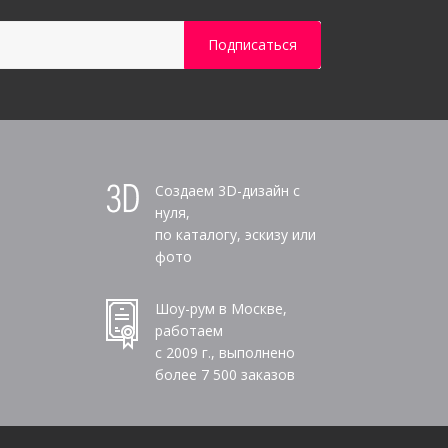
Создаем 3D-дизайн с
нуля,
по каталогу, эскизу или
фото
Шоу-рум в Москве,
работаем
с 2009 г., выполнено
более
7 500
заказов