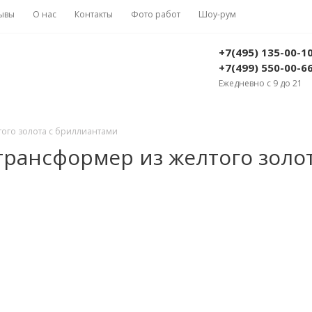
ывы
О нас
Контакты
Фото работ
Шоу-рум
+7(495) 135-00-1
+7(499) 550-00-6
Ежедневно с 9 до 21
того золота с бриллиантами
трансформер из желтого золот