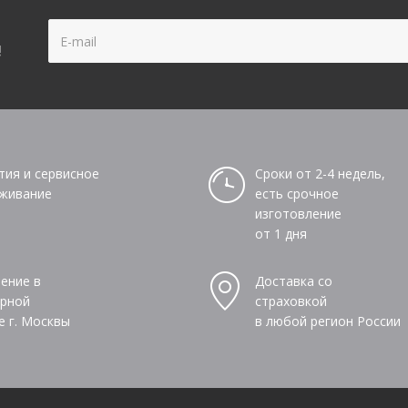
!
тия и сервисное
Сроки от 2-4 недель,
живание
есть срочное
изготовление
от 1 дня
ение в
Доставка со
рной
страховкой
е г. Москвы
в любой регион России