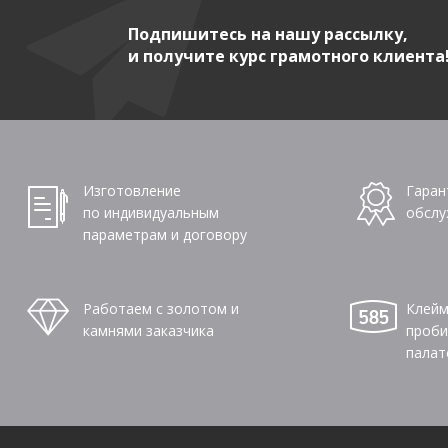
Подпишитесь на нашу рассылку,
и получите курс грамотного клиента
Изготовление
Гаран
по индивидуальным
обслу
параметрам и договору
Работаем с золотом и
Клейм
камнями заказчика
проби
палат