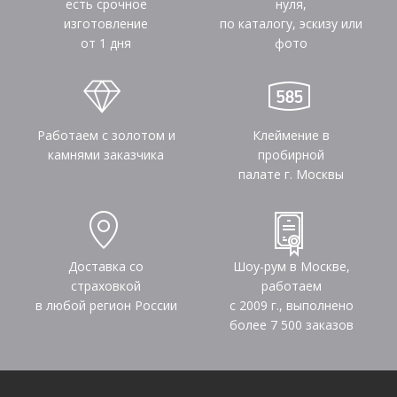
есть срочное
нуля,
изготовление
по каталогу, эскизу или
от 1 дня
фото
Работаем с золотом и
Клеймение в
камнями заказчика
пробирной
палате г. Москвы
Доставка со
Шоу-рум в Москве,
страховкой
работаем
в любой регион России
с 2009 г., выполнено
более
7 500
заказов