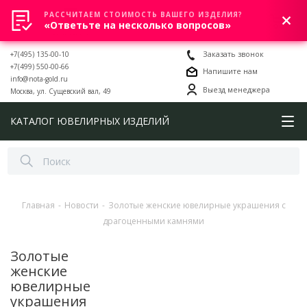
РАССЧИТАЕМ СТОИМОСТЬ ВАШЕГО ИЗДЕЛИЯ?
0
«Ответьте на несколько вопросов»
+7(495) 135-00-10
Заказать звонок
+7(499) 550-00-66
Напишите нам
info@nota-gold.ru
Выезд менеджера
Москва, ул. Сущевский вал, 49
КАТАЛОГ ЮВЕЛИРНЫХ ИЗДЕЛИЙ
Главная
-
Новости
-
Золотые женские ювелирные украшения с
драгоценными камнями
Золотые
женские
ювелирные
украшения