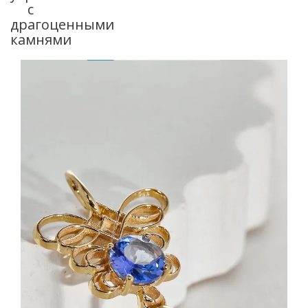
с
драгоценными
камнями