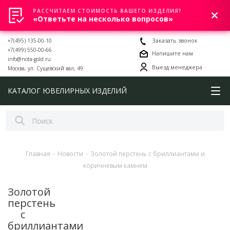
РАССЧИТАЕМ СТОИМОСТЬ ВАШЕГО ИЗДЕЛИЯ?
0
«Ответьте на несколько вопросов»
+7(495) 135-00-10
Заказать звонок
+7(499) 550-00-66
Напишите нам
info@nota-gold.ru
Выезд менеджера
Москва, ул. Сущевский вал, 49
КАТАЛОГ ЮВЕЛИРНЫХ ИЗДЕЛИЙ
Главная
-
Новости
-
Золотой перстень с бриллиантами и
коричневым камнем
Золотой
перстень
с
бриллиантами