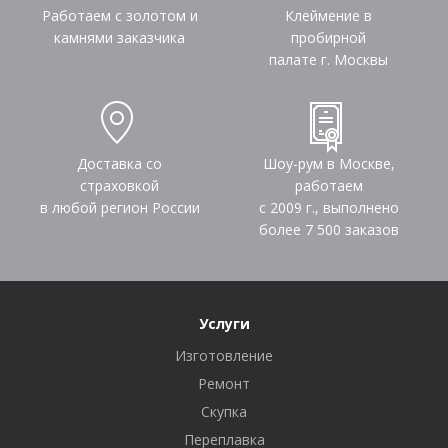
Работаем с золотом и
Клеймение в
камнями заказчика
пробирной
палате г. Москвы
Доставка со
Шоу-рум в Москве,
страховкой
работаем
в любой регион России
с 2009 г., выполнено
более
7 500
заказов
Услуги
Изготовление
Ремонт
Скупка
Переплавка