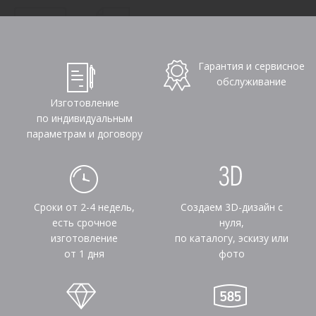
Гарантия и сервисное
обслуживание
Изготовление
по индивидуальным
параметрам и договору
Сроки от 2-4 недель,
Создаем 3D-дизайн с
есть срочное
нуля,
изготовление
по каталогу, эскизу или
от 1 дня
фото