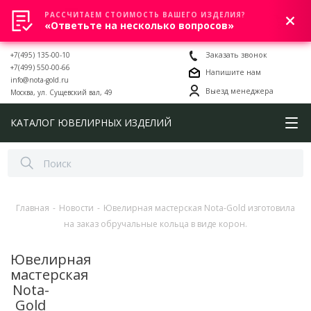
РАССЧИТАЕМ СТОИМОСТЬ ВАШЕГО ИЗДЕЛИЯ?
0
«Ответьте на несколько вопросов»
+7(495) 135-00-10
Заказать звонок
+7(499) 550-00-66
Напишите нам
info@nota-gold.ru
Выезд менеджера
Москва, ул. Сущевский вал, 49
КАТАЛОГ ЮВЕЛИРНЫХ ИЗДЕЛИЙ
Главная
-
Новости
-
Ювелирная мастерская Nota-Gold изготовила
на заказ обручальные кольца в виде корон.
Ювелирная
мастерская
Nota-
Gold