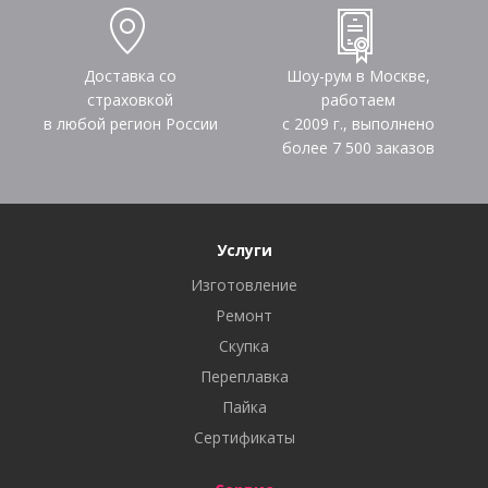
Доставка со
Шоу-рум в Москве,
страховкой
работаем
в любой регион России
с 2009 г., выполнено
более
7 500
заказов
Услуги
Изготовление
Ремонт
Скупка
Переплавка
Пайка
Сертификаты