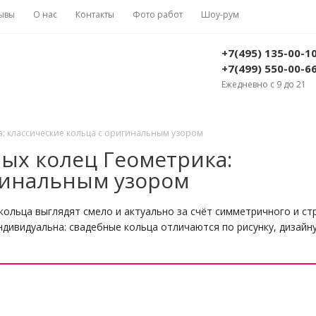
ывы
О нас
Контакты
Фото работ
Шоу-рум
+7(495) 135-00-1
+7(499) 550-00-6
Ежедневно с 9 до 21
: классические кольца с оригинальным узором
ых колец Геометрика:
гинальным узором
ольца выглядят смело и актуально за счёт симметричного и ст
ндивидуальна: свадебные кольца отличаются по рисунку, дизайн