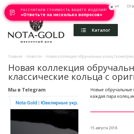
Главная
Акции
Каталоги
Изготовление
Ремонт
Отз
РАССЧИТАЕМ СТОИМОСТЬ ВАШЕГО ИЗДЕЛИЯ?
«Ответьте на несколько вопросов»
Каталог
Главная
-
Новости
-
Новая коллекция обручальных колец Геометрика
Новая коллекция обручальн
классические кольца с ори
Мы в Telegram
Новые обручальные к
каждая пара колец и
15 августа 2018