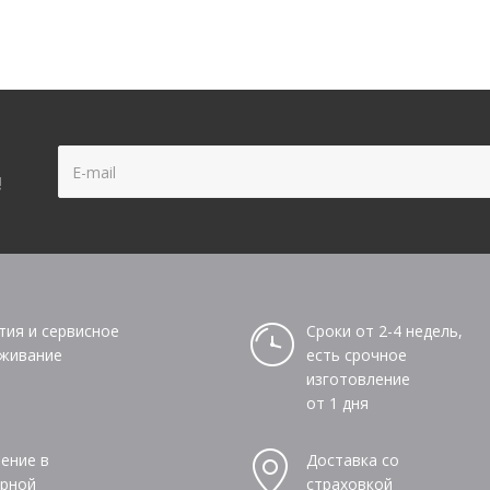
!
тия и сервисное
Сроки от 2-4 недель,
живание
есть срочное
изготовление
от 1 дня
ение в
Доставка со
рной
страховкой