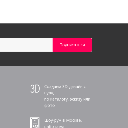
Создаем 3D-дизайн с
нуля,
по каталогу, эскизу или
фото
Шоу-рум в Москве,
работаем