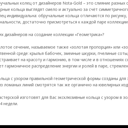
учальных колец от дизайнеров Nota-Gold – это слияние разных 
рные кольца выглядят смело и актуально за счёт симметричног
лец индивидуальна: обручальные кольца отличаются по рисунку,
инальности, достаточно присмотреться к каждой паре коллекции
х дизайнеров на создание коллекции «Геометрика»?
олотое сечение, называемое также «золотая пропорция» или «з
твенной среде: крылья бабочек, змеиные шкурки, пчелиные соты
страивает на красоту и гармонию, в том числе и в отношениях 
т гармоничное распределение энергии и ролей в паре, стремле
льца с узором правильной геометрической формы созданы для 
з ломаных линий смотрятся так же органично на ювелирных изде
терской изготовят для Вас эксклюзивные кольца с узором в зо
4 недели.