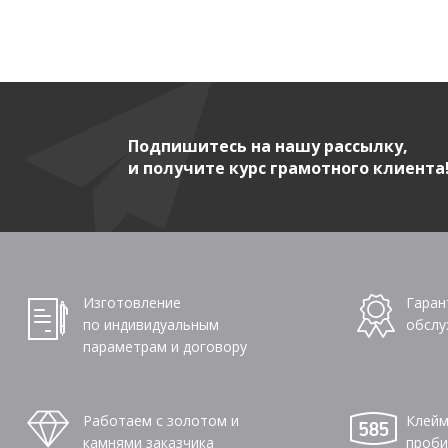
Подпишитесь на нашу рассылку,
и получите курс грамотного клиента
Изготовление
Гаран
по индивидуальным
обслу
параметрам и договору
Работаем с золотом и
Клейм
камнями заказчика
проби