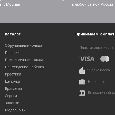
е г. Москвы
в любой регион России
Каталог
Принимаем к оплат
Обручальные кольца
Пластиковые карты
Печатки
Помолвочные кольца
На Рождение Ребенка
Яндекс.Касса
Крестики
Цепочки
Наличные
Браслеты
Безналичный р
Серьги
Запонки
Медальоны