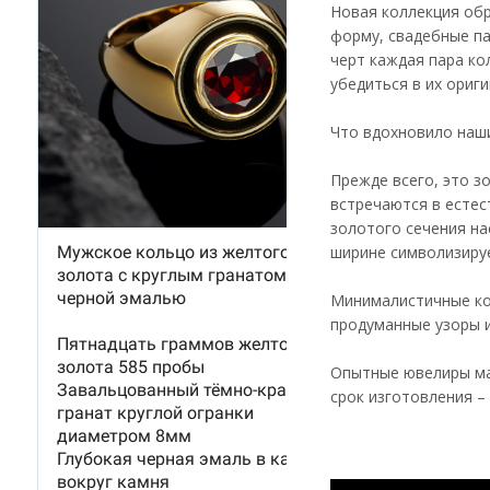
Новая коллекция обр
форму, свадебные па
черт каждая пара ко
убедиться в их ориг
Что вдохновило наши
Прежде всего, это з
встречаются в естес
золотого сечения на
ширине символизируе
Минималистичные ко
продуманные узоры и
Опытные ювелиры мас
срок изготовления – 