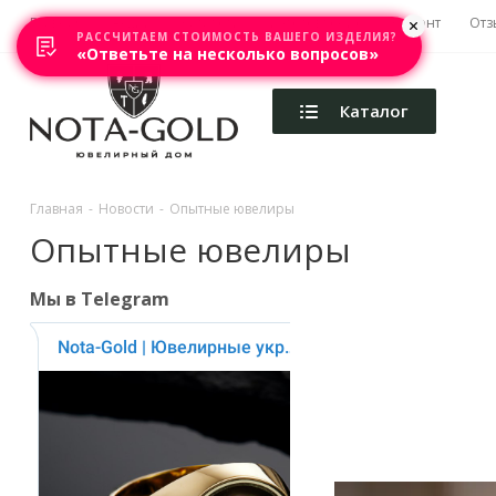
Главная
Акции
Каталоги
Изготовление
Ремонт
Отз
РАССЧИТАЕМ СТОИМОСТЬ ВАШЕГО ИЗДЕЛИЯ?
«Ответьте на несколько вопросов»
Каталог
Главная
-
Новости
-
Опытные ювелиры
Опытные ювелиры
Мы в Telegram