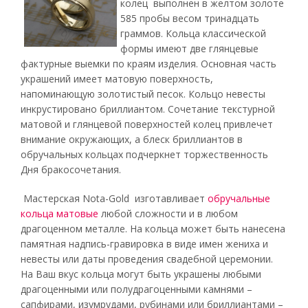
колец выполнен в желтом золоте
585 пробы весом тринадцать
граммов. Кольца классической
формы имеют две глянцевые
фактурные выемки по краям изделия. Основная часть
украшений имеет матовую поверхность,
напоминающую золотистый песок. Кольцо невесты
инкрустировано бриллиантом. Сочетание текстурной
матовой и глянцевой поверхностей колец привлечет
внимание окружающих, а блеск бриллиантов в
обручальных кольцах подчеркнет торжественность
Дня бракосочетания.
Мастерская Nota-Gold изготавливает
обручальные
кольца матовые
любой сложности и в любом
драгоценном металле. На кольца может быть нанесена
памятная надпись-гравировка в виде имен жениха и
невесты или даты проведения свадебной церемонии.
На Ваш вкус кольца могут быть украшены любыми
драгоценными или полудрагоценными камнями –
сапфирами, изумрудами, рубинами или бриллиантами –