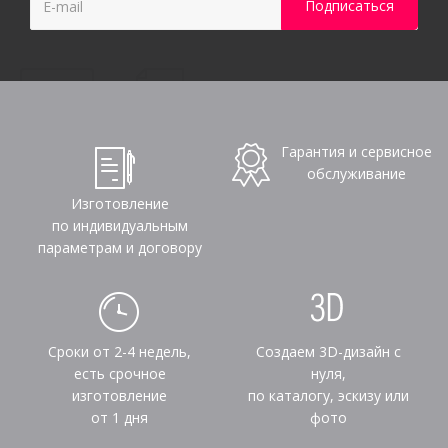
Гарантия и сервисное
обслуживание
Изготовление
по индивидуальным
параметрам и договору
Сроки от 2-4 недель,
Создаем 3D-дизайн с
есть срочное
нуля,
изготовление
по каталогу, эскизу или
от 1 дня
фото