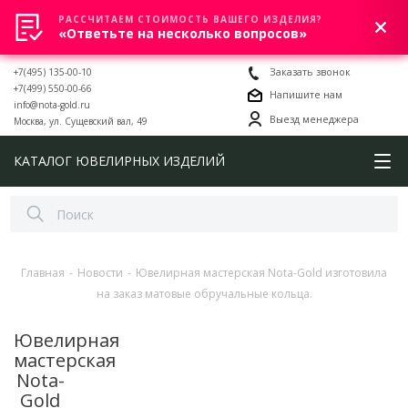
РАССЧИТАЕМ СТОИМОСТЬ ВАШЕГО ИЗДЕЛИЯ?
0
«Ответьте на несколько вопросов»
+7(495) 135-00-10
Заказать звонок
+7(499) 550-00-66
Напишите нам
info@nota-gold.ru
Выезд менеджера
Москва, ул. Сущевский вал, 49
КАТАЛОГ ЮВЕЛИРНЫХ ИЗДЕЛИЙ
Главная
-
Новости
-
Ювелирная мастерская Nota-Gold изготовила
на заказ матовые обручальные кольца.
Ювелирная
мастерская
Nota-
Gold