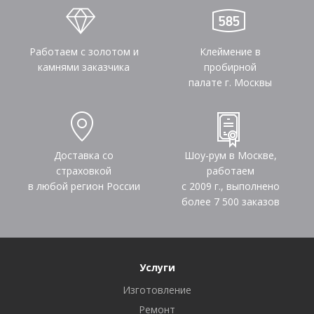
Работаем с золотом и
Клеймение в
камнями заказчика
пробирной
палате г. Москвы
Доставка со
Шоу-рум в Москве,
страховкой
работаем
в любой регион России
с 2009 г., выполнено
более
7 500
заказов
Услуги
Изготовление
Ремонт