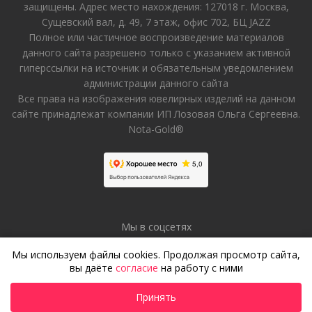
защищены. Адрес место нахождения: 127018 г. Москва,
Сущевский вал, д. 49, 7 этаж, офис 702, БЦ JAZZ
Полное или частичное воспроизведение материалов
данного сайта разрешено только с указанием активной
гиперссылки на источник и обязательным уведомлением
администрации данного сайта
Все права на изображения ювелирных изделий на данном
сайте принадлежат компании ИП Лозовая Ольга Сергеевна.
Nota-Gold®
Мы в соцсетях
Мы используем файлы cookies. Продолжая просмотр сайта,
вы даёте
согласие
на работу с ними
Принять