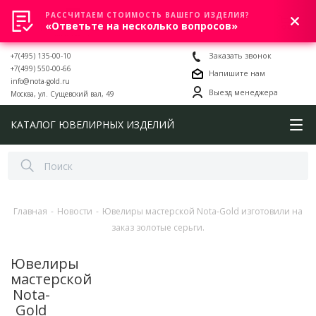
РАССЧИТАЕМ СТОИМОСТЬ ВАШЕГО ИЗДЕЛИЯ?
0
«Ответьте на несколько вопросов»
+7(495) 135-00-10
Заказать звонок
+7(499) 550-00-66
Напишите нам
info@nota-gold.ru
Выезд менеджера
Москва, ул. Сущевский вал, 49
КАТАЛОГ ЮВЕЛИРНЫХ ИЗДЕЛИЙ
Главная
-
Новости
-
Ювелиры мастерской Nota-Gold изготовили на
заказ золотые серьги.
Ювелиры
мастерской
Nota-
Gold