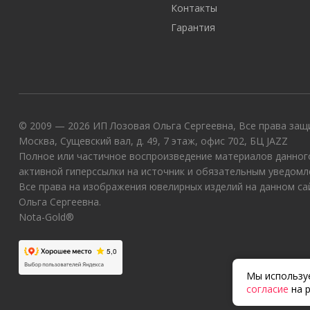
Контакты
Гарантия
© 2009 — 2026 ИП Лозовая Ольга Сергеевна, Все права защи
Москва, Сущевский вал, д. 49, 7 этаж, офис 702, БЦ JAZZ
Полное или частичное воспроизведение материалов данного
активной гиперссылки на источник и обязательным уведомл
Все права на изображения ювелирных изделий на данном с
Ольга Сергеевна.
Nota-Gold®
Мы используе
согласие
на р