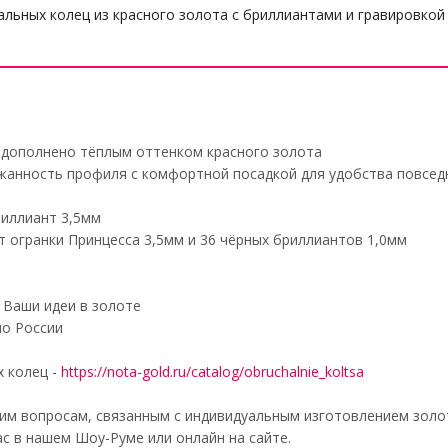
льных колец из красного золота с бриллиантами и гравировкой
 дополнено тёплым оттенком красного золота
ржанность профиля с комфортной посадкой для удобства повсе
риллиант 3,5мм
 огранки Принцесса 3,5мм и 36 чёрных бриллиантов 1,0мм
Ваши идеи в золоте
по России
 колец -
https://nota-gold.ru/catalog/obruchalnie_koltsa
им вопросам, связанным с индивидуальным изготовлением золо
с в нашем Шоу-Руме или онлайн на сайте.