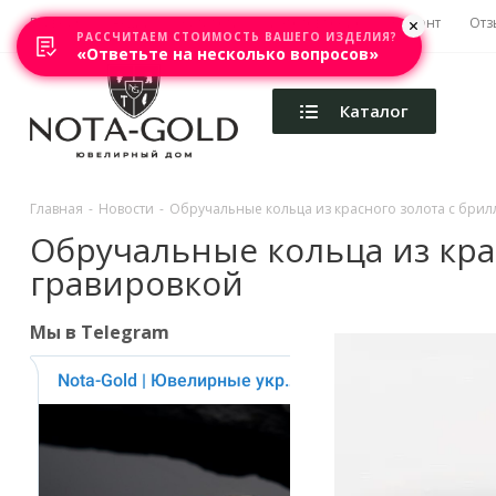
Главная
Акции
Каталоги
Изготовление
Ремонт
Отз
РАССЧИТАЕМ СТОИМОСТЬ ВАШЕГО ИЗДЕЛИЯ?
«Ответьте на несколько вопросов»
Каталог
Главная
-
Новости
-
Обручальные кольца из красного золота с бри
Обручальные кольца из кра
гравировкой
Мы в Telegram