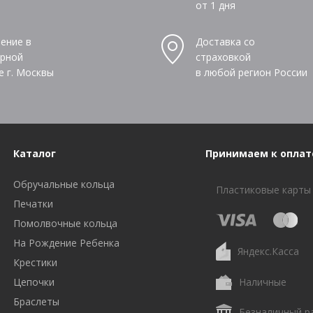
от 1 дня
ение в
Доставка со
рной
страховкой
е г. Москвы
в любой регион России
Каталог
Принимаем к оплат
Обручальные кольца
Пластиковые карты
Печатки
Помолвочные кольца
На Рождение Ребенка
Яндекс.Касса
Крестики
Цепочки
Наличные
Браслеты
Безналичный р