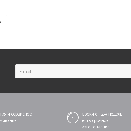
у
!
тия и сервисное
Сроки от 2-4 недель,
живание
есть срочное
изготовление