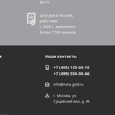
фото
Шоу-рум в Москве,
работаем
с 2009 г., выполнено
более
7 500
заказов
е
Наши контакты
+7 (495) 135-00-10
+7 (499) 550-00-66
info@nota-gold.ru
г. Москва, ул.
Сущевский вал, д. 49
асчет