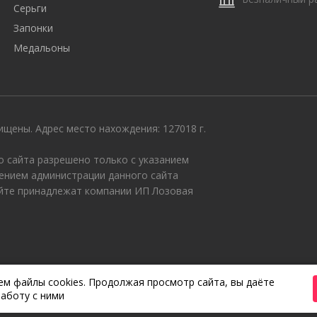
Серьги
Запонки
Медальоны
щены. Адрес место нахождения: 127018 г.
 сайта разрешено только с указанием
ением администрации данного сайта
айте принадлежат компании ИП Лозовая
м файлы cookies. Продолжая просмотр сайта, вы даёте
аботу с ними