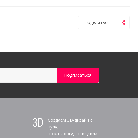
Поделиться
Создаем 3D-дизайн с
нуля,
по каталогу, эскизу или