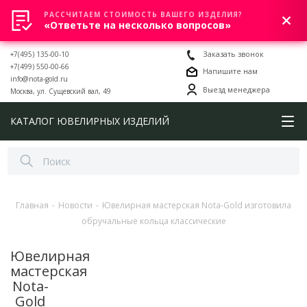
РАССЧИТАЕМ СТОИМОСТЬ ВАШЕГО ИЗДЕЛИЯ?
0
«Ответьте на несколько вопросов»
+7(495) 135-00-10
Заказать звонок
+7(499) 550-00-66
Напишите нам
info@nota-gold.ru
Выезд менеджера
Москва, ул. Сущевский вал, 49
КАТАЛОГ ЮВЕЛИРНЫХ ИЗДЕЛИЙ
Главная
-
Новости
-
Ювелирная мастерская Nota-Gold изготовила
обручальные кольца классические
Ювелирная
мастерская
Nota-
Gold