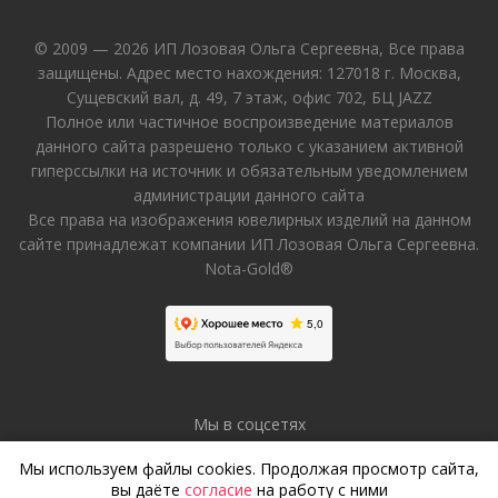
© 2009 — 2026 ИП Лозовая Ольга Сергеевна, Все права
защищены. Адрес место нахождения: 127018 г. Москва,
Сущевский вал, д. 49, 7 этаж, офис 702, БЦ JAZZ
Полное или частичное воспроизведение материалов
данного сайта разрешено только с указанием активной
гиперссылки на источник и обязательным уведомлением
администрации данного сайта
Все права на изображения ювелирных изделий на данном
сайте принадлежат компании ИП Лозовая Ольга Сергеевна.
Nota-Gold®
Мы в соцсетях
Мы используем файлы cookies. Продолжая просмотр сайта,
вы даёте
согласие
на работу с ними