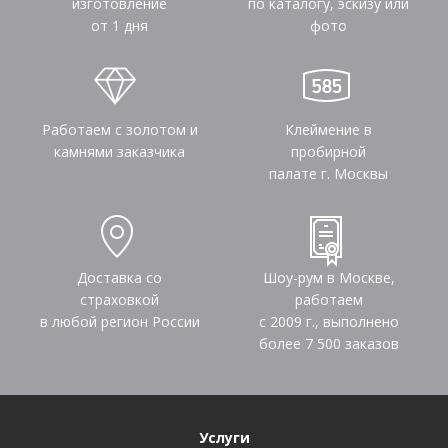
изготовление
по каталогу, эскизу или
от 1 дня
фото
Работаем с золотом и
Клеймение в
камнями заказчика
пробирной
палате г. Москвы
Доставка со
Шоу-рум в Москве,
страховкой
работаем
в любой регион России
с 2009 г., выполнено
более
7 500
заказов
Услуги