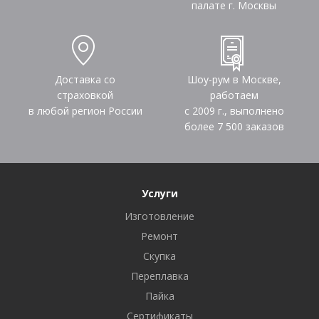
палате г. Москвы
Доставка со
Шоу-рум в Москве,
страховкой
работаем
в любой регион России
с 2009 г., выполнено
более
7 500
заказов
Услуги
Изготовление
Ремонт
Скупка
Переплавка
Пайка
Сертификаты