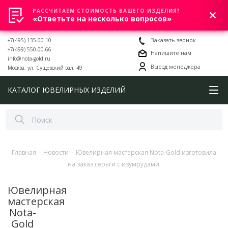
РАССЧИТАЕМ СТОИМОСТЬ ВАШЕГО ИЗДЕЛИЯ?
0
«Ответьте на несколько вопросов»
+7(495) 135-00-10
Заказать звонок
+7(499) 550-00-66
Напишите нам
info@nota-gold.ru
Выезд менеджера
Москва, ул. Сущевский вал, 49
КАТАЛОГ ЮВЕЛИРНЫХ ИЗДЕЛИЙ
Главная
-
Новости
-
Ювелирная мастерская Nota-Gold изготовила
на заказ серьги с изумрудами.
Ювелирная
мастерская
Nota-
Gold