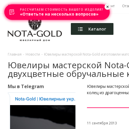
Главная
Акции
Каталоги
Изготовление
Ремонт
Отз
РАССЧИТАЕМ СТОИМОСТЬ ВАШЕГО ИЗДЕЛИЯ?
«Ответьте на несколько вопросов»
Каталог
Главная
-
Новости
-
Ювелиры мастерской Nota-Gold изготовили мат
Ювелиры мастерской Nota-
двухцветные обручальные 
Мы в Telegram
Ювелиры мастерской
колец из драгоценны
11 сентября 2013