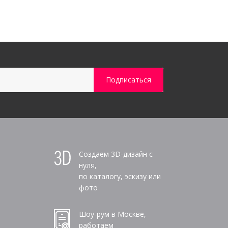
Создаем 3D-дизайн с
нуля,
по каталогу, эскизу или
фото
Шоу-рум в Москве,
работаем