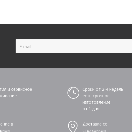
!
тия и сервисное
Сроки от 2-4 недель,
живание
есть срочное
изготовление
от 1 дня
ение в
Доставка со
рной
страховкой