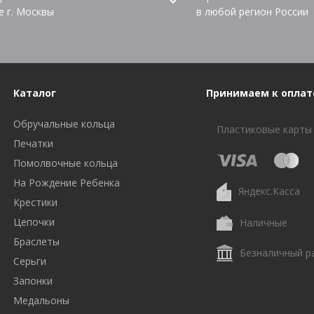
е г. Москвы
в любой регион России
Каталог
Принимаем к оплат
Обручальные кольца
Пластиковые карты
Печатки
Помолвочные кольца
На Рождение Ребенка
Яндекс.Касса
Крестики
Цепочки
Наличные
Браслеты
Безналичный р
Серьги
Запонки
Медальоны