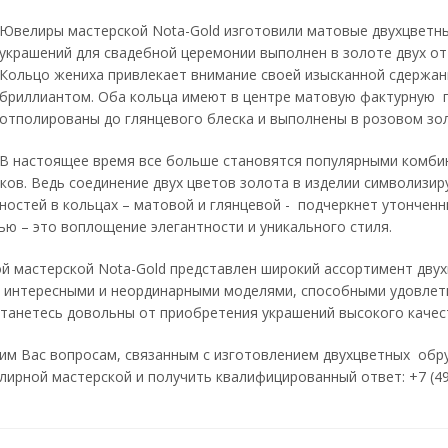
Ювелиры мастерской Nota-Gold изготовили матовые двухцветны
украшений для свадебной церемонии выполнен в золоте двух от
Кольцо жениха привлекает внимание своей изысканной сдержан
бриллиантом. Оба кольца имеют в центре матовую фактурную п
отполированы до глянцевого блеска и выполнены в розовом зо
В настоящее время все больше становятся популярными комби
ков. Ведь соединение двух цветов золота в изделии символизир
ностей в кольцах – матовой и глянцевой - подчеркнет утончен
ю – это воплощение элегантности и уникального стиля.
й мастерской Nota-Gold представлен широкий ассортимент дву
 интересными и неординарными моделями, способными удовлет
станетесь довольны от приобретения украшений высокого качес
им Вас вопросам, связанным с изготовлением двухцветных обр
ирной мастерской и получить квалифицированный ответ: +7 (499)