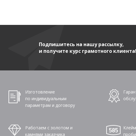
Подпишитесь на нашу рассылку,
и получите курс грамотного клиента
Изготовление
Гаран
по индивидуальным
обслу
параметрам и договору
Работаем с золотом и
Клейм
камнями заказчика
проби