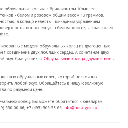
е обручальные кольца с бриллиантом. Комплект
тенков - белом и розовом общим весом 13 граммов.
ностью, а кольцо невесты - шикарным украшением -
оверхность, выполненную в белом золоте, а края колец
лоте.
нированные модели обручальных колец из драгоценных
ует соединение двух любящих сердец. А сочетание двух
ный вкус брачующихся.
Обручальные кольца двухцветные
с
хцветных обручальных колец, который постоянно
ворить любой вкус. Обращайтесь в нашу ювелирную
тва по разумной цене.
учальных колец, Вы можете обратиться к ювелирам –
 550-00-66; +7 (495) 506-53-66;
info@nota-gold.ru