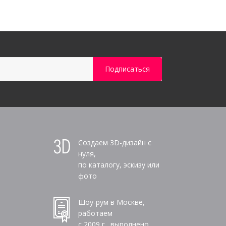
Создаем 3D-дизайн с
нуля,
по каталогу, эскизу или
фото
Шоу-рум в Москве,
работаем
с 2009 г., выполнено