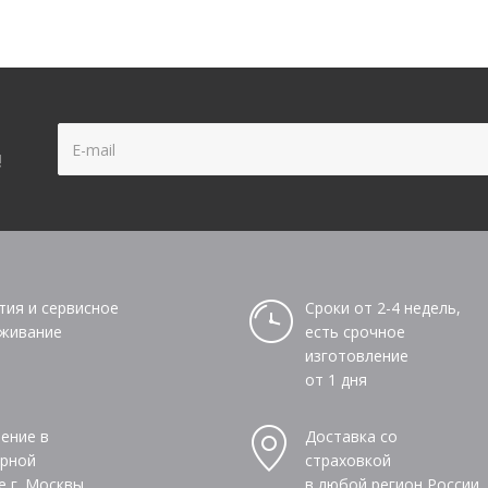
!
тия и сервисное
Сроки от 2-4 недель,
живание
есть срочное
изготовление
от 1 дня
ение в
Доставка со
рной
страховкой
е г. Москвы
в любой регион России