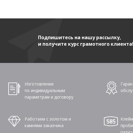
Подпишитесь на нашу рассылку,
и получите курс грамотного клиента
Изготовление
Гаран
по индивидуальным
обслу
параметрам и договору
Работаем с золотом и
Клейм
камнями заказчика
проби
палат