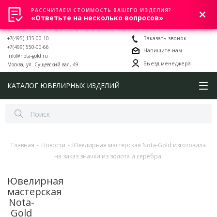
РАССЧИТАЕМ СТОИМОСТЬ ВАШЕГО ИЗДЕЛИЯ?
0
«Ответьте на несколько вопросов»
+7(495) 135-00-10
Заказать звонок
+7(499) 550-00-66
Напишите нам
info@nota-gold.ru
Выезд менеджера
Москва, ул. Сущевский вал, 49
КАТАЛОГ ЮВЕЛИРНЫХ ИЗДЕЛИЙ
Главная
-
Новости
-
Ювелирная мастерская Nota-Gold изготовила
на заказ значки из золота и серебра.
Ювелирная
мастерская
Nota-
Gold