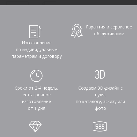
Гарантия и сервисное
обслуживание
Изготовление
по индивидуальным
параметрам и договору
Сроки от 2-4 недель,
Создаем 3D-дизайн с
есть срочное
нуля,
изготовление
по каталогу, эскизу или
от 1 дня
фото