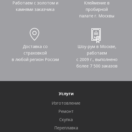
Работаем с золотом и
Клеймение в
камнями заказчика
пробирной
палате г. Москвы
Доставка со
Шоу-рум в Москве,
страховкой
работаем
в любой регион России
с 2009 г., выполнено
более
7 500
заказов
Услуги
Изготовление
Ремонт
Скупка
Переплавка