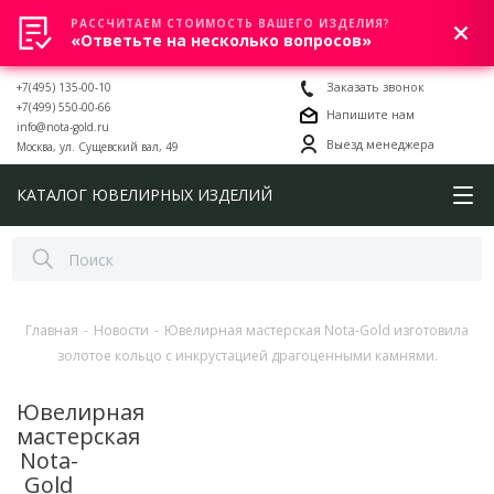
РАССЧИТАЕМ СТОИМОСТЬ ВАШЕГО ИЗДЕЛИЯ?
0
«Ответьте на несколько вопросов»
+7(495) 135-00-10
Заказать звонок
+7(499) 550-00-66
Напишите нам
info@nota-gold.ru
Выезд менеджера
Москва, ул. Сущевский вал, 49
КАТАЛОГ ЮВЕЛИРНЫХ ИЗДЕЛИЙ
Главная
-
Новости
-
Ювелирная мастерская Nota-Gold изготовила
золотое кольцо с инкрустацией драгоценными камнями.
Ювелирная
мастерская
Nota-
Gold