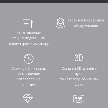
Гарантия и сервисное
обслуживание
Изготовление
по индивидуальным
параметрам и договору
Сроки от 2-4 недель,
Создаем 3D-дизайн с
есть срочное
нуля,
изготовление
по каталогу, эскизу или
от 1 дня
фото