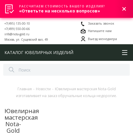
РАССЧИТАЕМ СТОИМОСТЬ ВАШЕГО ИЗДЕЛИЯ?
0
«Ответьте на несколько вопросов»
+7(495) 135-00-10
Заказать звонок
+7(499) 550-00-66
Напишите нам
info@nota-gold.ru
Выезд менеджера
Москва, ул. Сущевский вал, 49
КАТАЛОГ ЮВЕЛИРНЫХ ИЗДЕЛИЙ
Главная
-
Новости
-
Ювелирная мастерская Nota-Gold
изготавливает на заказ обручальные кольца недорогие.
Ювелирная
мастерская
Nota-
Gold