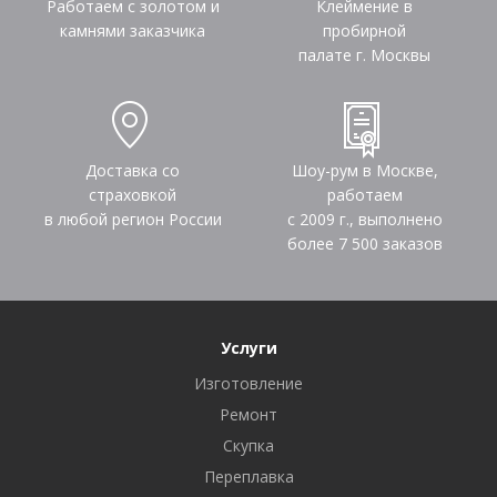
Работаем с золотом и
Клеймение в
камнями заказчика
пробирной
палате г. Москвы
Доставка со
Шоу-рум в Москве,
страховкой
работаем
в любой регион России
с 2009 г., выполнено
более
7 500
заказов
Услуги
Изготовление
Ремонт
Скупка
Переплавка