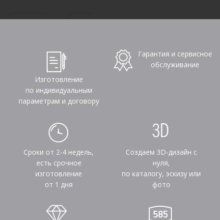
Гарантия и сервисное
обслуживание
Изготовление
по индивидуальным
параметрам и договору
Сроки от 2-4 недель,
Создаем 3D-дизайн с
есть срочное
нуля,
изготовление
по каталогу, эскизу или
от 1 дня
фото