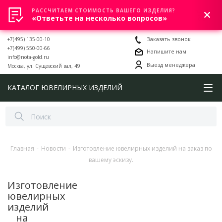
РАССЧИТАЕМ СТОИМОСТЬ ВАШЕГО ИЗДЕЛИЯ?
0
«Ответьте на несколько вопросов»
+7(495) 135-00-10
Заказать звонок
+7(499) 550-00-66
Напишите нам
info@nota-gold.ru
Выезд менеджера
Москва, ул. Сущевский вал, 49
КАТАЛОГ ЮВЕЛИРНЫХ ИЗДЕЛИЙ
Главная
-
Новости
-
Изготовление ювелирных изделий на заказ по
вашему эскизу.
Изготовление
ювелирных
изделий
на