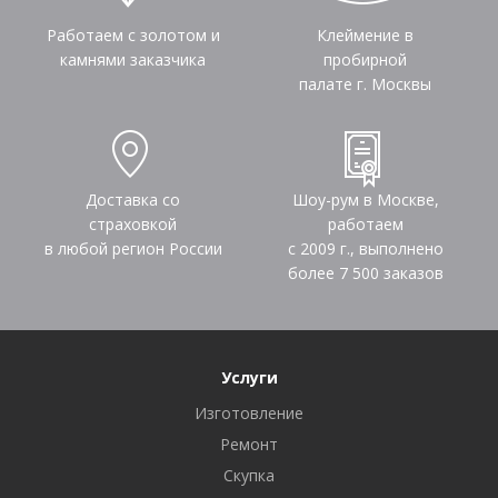
Работаем с золотом и
Клеймение в
камнями заказчика
пробирной
палате г. Москвы
Доставка со
Шоу-рум в Москве,
страховкой
работаем
в любой регион России
с 2009 г., выполнено
более
7 500
заказов
Услуги
Изготовление
Ремонт
Скупка