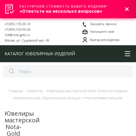
РАССЧИТАЕМ СТОИМОСТЬ ВАШЕГО ИЗДЕЛИЯ?
0
«Ответьте на несколько вопросов»
+7(495) 135-00-10
Заказать звонок
+7(499) 550-00-66
Напишите нам
info@nota-gold.ru
Выезд менеджера
Москва, ул. Сущевский вал, 49
КАТАЛОГ ЮВЕЛИРНЫХ ИЗДЕЛИЙ
Главная
-
Новости
-
Ювелиры мастерской Nota-Gold изготовили
оригинальные обручальные кольца с отпечатками пальцев.
Ювелиры
мастерской
Nota-
Gold