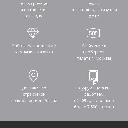
есть срочное
нуля,
изготовление
по каталогу, эскизу или
от 1 дня
фото
Работаем с золотом и
Клеймение в
камнями заказчика
пробирной
палате г. Москвы
Доставка со
Шоу-рум в Москве,
страховкой
работаем
в любой регион России
с 2009 г., выполнено
более
7 500
заказов