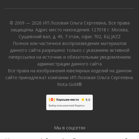
© 2009 — 2026 ИП Лозовая Ольга Сергеевна, Все права
защищены. Адрес место нахождения: 127018 г. Москва,
Сущевский вал, д. 49, 7 этаж, офис 702, БЦ JAZZ
Полное или частичное воспроизведение материалов
данного сайта разрешено только с указанием активной
гиперссылки на источник и обязательным уведомлением
администрации данного сайта
Все права на изображения ювелирных изделий на данном
сайте принадлежат компании ИП Лозовая Ольга Сергеевна.
Nota-Gold®
Мы в соцсетях