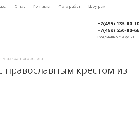
ывы
О нас
Контакты
Фото работ
Шоу-рум
+7(495) 135-00-1
+7(499) 550-00-6
Ежедневно с 9 до 21
том из красного золота
с православным крестом из