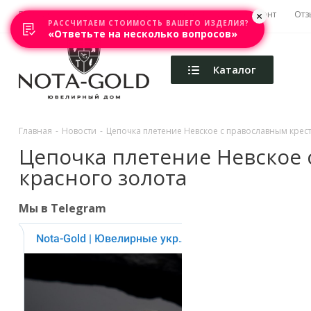
Главная
Акции
Каталоги
Изготовление
Ремонт
Отз
РАССЧИТАЕМ СТОИМОСТЬ ВАШЕГО ИЗДЕЛИЯ?
«Ответьте на несколько вопросов»
Каталог
Главная
-
Новости
-
Цепочка плетение Невское с православным крес
Цепочка плетение Невское 
красного золота
Мы в Telegram