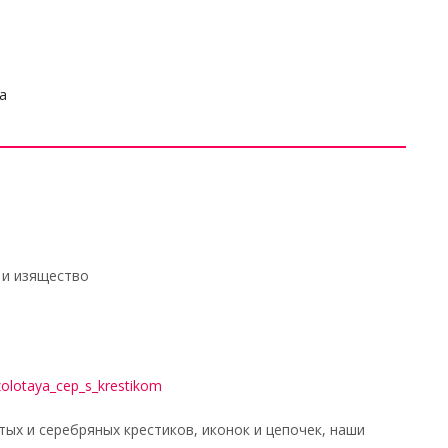
а
 и изящество
/zolotaya_cep_s_krestikom
х и серебряных крестиков, иконок и цепочек, наши