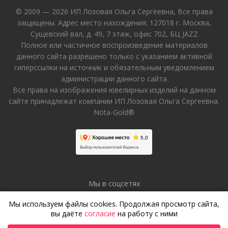
© 2009 — 2026 ИП Лозовая Ольга Сергеевна, Все права
защищены. Адрес место нахождения: 127018 г. Москва,
Сущевский вал, д. 49, 7 этаж, офис 702, БЦ JAZZ
Полное или частичное воспроизведение материалов
данного сайта разрешено только с указанием активной
гиперссылки на источник и обязательным уведомлением
администрации данного сайта
Все права на изображения ювелирных изделий на данном
сайте принадлежат компании ИП Лозовая Ольга Сергеевна.
Nota-Gold®
Мы в соцсетях
Мы используем файлы cookies. Продолжая просмотр сайта,
вы даёте
согласие
на работу с ними