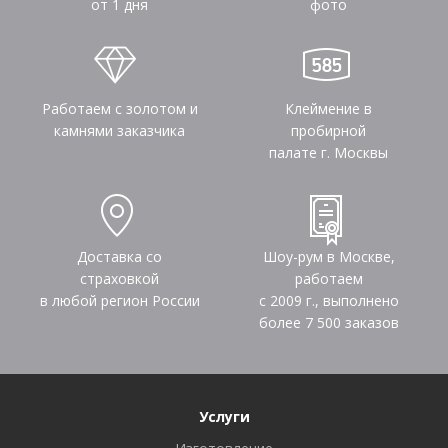
от 1 дня
фото
Работаем с золотом и
Клеймение в
камнями заказчика
пробирной
палате г. Москвы
Доставка со
Шоу-рум в Москве,
страховкой
работаем
в любой регион России
с 2009 г., выполнено
более
7 500
заказов
Услуги