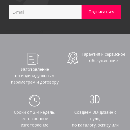
Гарантия и сервисное
обслуживание
Изготовление
по индивидуальным
параметрам и договору
Сроки от 2-4 недель,
Создаем 3D-дизайн с
есть срочное
нуля,
изготовление
по каталогу, эскизу или