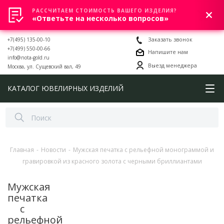
РАССЧИТАЕМ СТОИМОСТЬ ВАШЕГО ИЗДЕЛИЯ?
0
«Ответьте на несколько вопросов»
+7(495) 135-00-10
Заказать звонок
+7(499) 550-00-66
Напишите нам
info@nota-gold.ru
Выезд менеджера
Москва, ул. Сущевский вал, 49
КАТАЛОГ ЮВЕЛИРНЫХ ИЗДЕЛИЙ
Главная
-
Новости
-
Мужская печатка с рельефной монограммой и
гравировкой из красного золота с черными бриллиантами
Мужская
печатка
с
рельефной