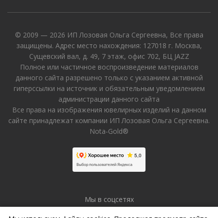
© 2009 — 2026 ИП Лозовая Ольга Сергеевна, Все права
защищены. Адрес место нахождения: 127018 г. Москва,
Сущевский вал, д. 49, 7 этаж, офис 702, БЦ JAZZ
Полное или частичное воспроизведение материалов
данного сайта разрешено только с указанием активной
гиперссылки на источник и обязательным уведомлением
администрации данного сайта
Все права на изображения ювелирных изделий на данном
сайте принадлежат компании ИП Лозовая Ольга Сергеевна.
Nota-Gold®
Мы в соцсетях