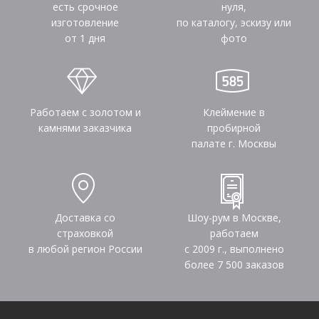
есть срочное
нуля,
изготовление
по каталогу, эскизу или
от 1 дня
фото
Работаем с золотом и
Клеймение в
камнями заказчика
пробирной
палате г. Москвы
Доставка со
Шоу-рум в Москве,
страховкой
работаем
в любой регион России
с 2009 г., выполнено
более
7 500
заказов