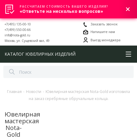
РАССЧИТАЕМ СТОИМОСТЬ ВАШЕГО ИЗДЕЛИЯ?
0
«Ответьте на несколько вопросов»
+7(495) 135-00-10
Заказать звонок
+7(499) 550-00-66
Напишите нам
info@nota-gold.ru
Выезд менеджера
Москва, ул. Сущевский вал, 49
КАТАЛОГ ЮВЕЛИРНЫХ ИЗДЕЛИЙ
Главная
-
Новости
-
Ювелирная мастерская Nota-Gold изготовила
на заказ серебряные обручальные кольца.
Ювелирная
мастерская
Nota-
Gold