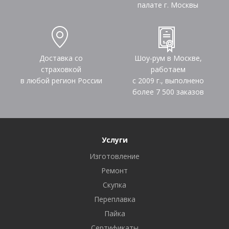
палате г. Москвы
Доставка со
Шоу-рум в Москве,
страховкой
работаем
в любой регион России
с 2009 г., выполнено
более
7 500
заказов
Услуги
Изготовление
Ремонт
Скупка
Переплавка
Пайка
Сертификаты