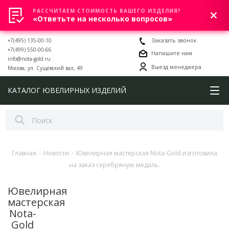
РАССЧИТАЕМ СТОИМОСТЬ ВАШЕГО ИЗДЕЛИЯ?
0
«Ответьте на несколько вопросов»
+7(495) 135-00-10
Заказать звонок
+7(499) 550-00-66
Напишите нам
info@nota-gold.ru
Выезд менеджера
Москва, ул. Сущевский вал, 49
КАТАЛОГ ЮВЕЛИРНЫХ ИЗДЕЛИЙ
Главная
-
Новости
-
Ювелирная мастерская Nota-Gold изготовила
на заказ серебряную медаль.
Ювелирная
мастерская
Nota-
Gold