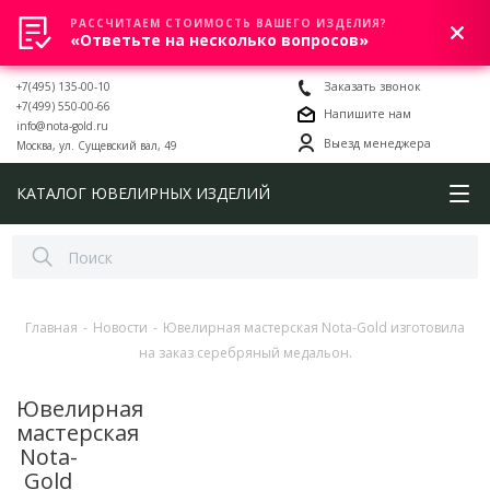
РАССЧИТАЕМ СТОИМОСТЬ ВАШЕГО ИЗДЕЛИЯ?
0
«Ответьте на несколько вопросов»
+7(495) 135-00-10
Заказать звонок
+7(499) 550-00-66
Напишите нам
info@nota-gold.ru
Выезд менеджера
Москва, ул. Сущевский вал, 49
КАТАЛОГ ЮВЕЛИРНЫХ ИЗДЕЛИЙ
Главная
-
Новости
-
Ювелирная мастерская Nota-Gold изготовила
на заказ серебряный медальон.
Ювелирная
мастерская
Nota-
Gold