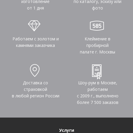
изготовление
по каталогу, эскизу или
от 1 дня
фото
Работаем с золотом и
Клеймение в
камнями заказчика
пробирной
палате г. Москвы
Доставка со
Шоу-рум в Москве,
страховкой
работаем
в любой регион России
с 2009 г., выполнено
более
7 500
заказов
Услуги