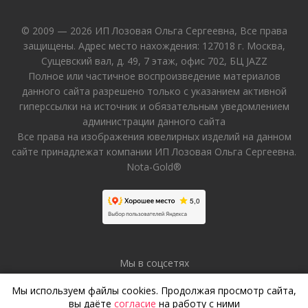
© 2009 — 2026 ИП Лозовая Ольга Сергеевна, Все права
защищены. Адрес место нахождения: 127018 г. Москва,
Сущевский вал, д. 49, 7 этаж, офис 702, БЦ JAZZ
Полное или частичное воспроизведение материалов
данного сайта разрешено только с указанием активной
гиперссылки на источник и обязательным уведомлением
администрации данного сайта
Все права на изображения ювелирных изделий на данном
сайте принадлежат компании ИП Лозовая Ольга Сергеевна.
Nota-Gold®
Мы в соцсетях
Мы используем файлы cookies. Продолжая просмотр сайта,
вы даёте
согласие
на работу с ними