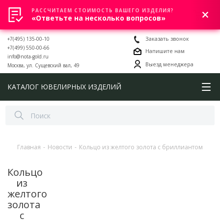
РАССЧИТАЕМ СТОИМОСТЬ ВАШЕГО ИЗДЕЛИЯ?
0
«Ответьте на несколько вопросов»
+7(495) 135-00-10
Заказать звонок
+7(499) 550-00-66
Напишите нам
info@nota-gold.ru
Выезд менеджера
Москва, ул. Сущевский вал, 49
КАТАЛОГ ЮВЕЛИРНЫХ ИЗДЕЛИЙ
Главная
-
Новости
-
Кольцо из желтого золота с бриллиантом
Кольцо
из
желтого
золота
с