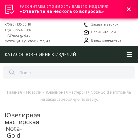
РАССЧИТАЕМ СТОИМОСТЬ ВАШЕГО ИЗДЕЛИЯ?
0
«Ответьте на несколько вопросов»
+7(495) 135-00-10
Заказать звонок
+7(499) 550-00-66
Напишите нам
info@nota-gold.ru
Выезд менеджера
Москва, ул. Сущевский вал, 49
КАТАЛОГ ЮВЕЛИРНЫХ ИЗДЕЛИЙ
Главная
-
Новости
-
Ювелирная мастерская Nota-Gold изготовила
на заказ серебряную подвеску.
Ювелирная
мастерская
Nota-
Gold