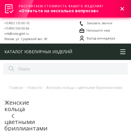
РАССЧИТАЕМ СТОИМОСТЬ ВАШЕГО ИЗДЕЛИЯ?
0
«Ответьте на несколько вопросов»
+7(495) 135-00-10
Заказать звонок
+7(499) 550-00-66
Напишите нам
info@nota-gold.ru
Выезд менеджера
Москва, ул. Сущевский вал, 49
КАТАЛОГ ЮВЕЛИРНЫХ ИЗДЕЛИЙ
Главная
-
Новости
-
Женские кольца с цветными бриллиантами
Женские
кольца
с
цветными
бриллиантами