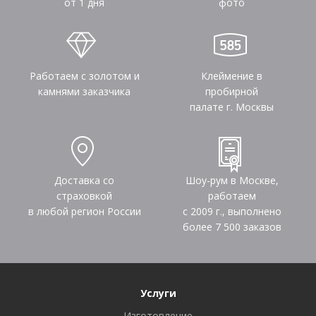
от 1 дня
фото
Работаем с золотом и
Клеймение в
камнями заказчика
пробирной
палате г. Москвы
Доставка со
Шоу-рум в Москве,
страховкой
работаем
в любой регион России
с 2009 г., выполнено
более
7 500
заказов
Услуги
Изготовление