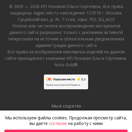
© 2009 — 2026 ИП Лозовая Ольга Сергеевна, Все права
защищены. Адрес место нахождения: 127018 г. Москва,
Сущевский вал, д. 49, 7 этаж, офис 702, БЦ JAZZ
Полное или частичное воспроизведение материалов
данного сайта разрешено только с указанием активной
гиперссылки на источник и обязательным уведомлением
администрации данного сайта
Все права на изображения ювелирных изделий на данном
сайте принадлежат компании ИП Лозовая Ольга Сергеевна.
Nota-Gold®
Мы в соцсетях
Мы используем файлы cookies. Продолжая просмотр сайта,
вы даёте
согласие
на работу с ними