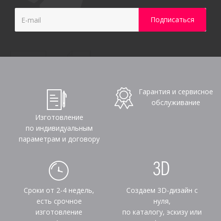
Гарантия и сервисное
обслуживание
Изготовление
по индивидуальным
параметрам и договору
Сроки от 2-4 недель,
Создаем 3D-дизайн с
есть срочное
нуля,
изготовление
по каталогу, эскизу или