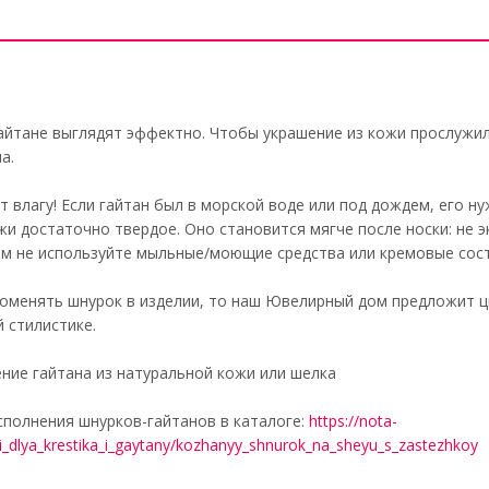
айтане выглядят эффектно. Чтобы украшение из кожи прослужи
а.
т влагу! Если гайтан был в морской воде или под дождем, его 
жи достаточно твердое. Оно становится мягче после носки: не 
ем не используйте мыльные/моющие средства или кремовые сост
оменять шнурок в изделии, то наш Ювелирный дом предложит ц
 стилистике.
ние гайтана из натуральной кожи или шелка
полнения шнурков-гайтанов в каталоге:
https://nota-
ki_dlya_krestika_i_gaytany/kozhanyy_shnurok_na_sheyu_s_zastezhkoy