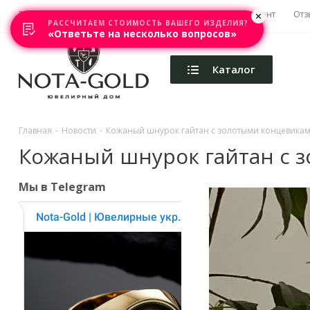
Главная
Акции
Каталоги
Изготовление
Ремонт
Отз
РАССЧИТАЕМ СТОИМОСТЬ ВАШЕГО ИЗДЕЛИЯ?
«Ответьте на несколько вопросов»
Каталог
Главная
-
Новости
-
Кожаный шнурок гайтан с золотыми концевика
Кожаный шнурок гайтан с 
Мы в Telegram