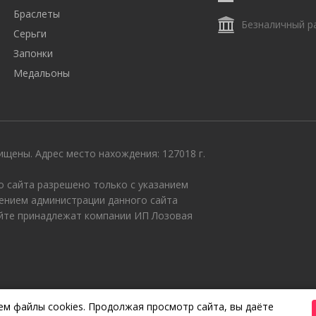
Браслеты
Безналичный р
Серьги
Запонки
Медальоны
щены. Адрес место нахождения: 127018 г.
 сайта разрешено только с указанием
ением администрации данного сайта
айте принадлежат компании ИП Лозовая
м файлы cookies. Продолжая просмотр сайта, вы даёте