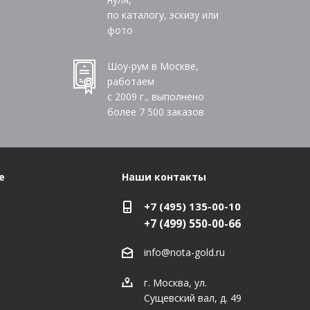
по каталогу, эскизу или
фото
Шоу-рум в Москве,
работаем
с 2009 г., выполнено
более
7 500
заказов
е
Наши контакты
+7 (495) 135-00-10
+7 (499) 550-00-66
info@nota-gold.ru
г. Москва, ул.
Сущевский вал, д. 49