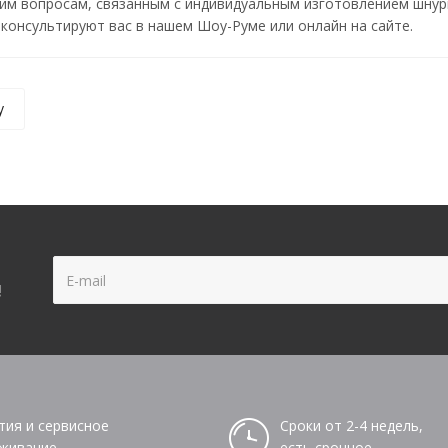
им вопросам, связанным с индивидуальным изготовлением шнур
онсультируют вас в нашем Шоу-Руме или онлайн на сайте.
у
!
тия и сервисное
Сроки от 2-4 недель,
живание
есть срочное