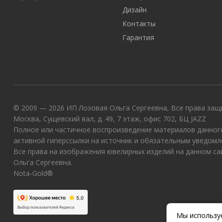
Дизайн
Контакты
Гарантия
© 2009 — 2026 ИП Лозовая Ольга Сергеевна, Все права защи
Москва, Сущевский вал, д. 49, 7 этаж, офис 702, БЦ JAZZ
Полное или частичное воспроизведение материалов данного
активной гиперссылки на источник и обязательным уведомл
Все права на изображения ювелирных изделий на данном с
Ольга Сергеевна.
Nota-Gold®
Мы используе