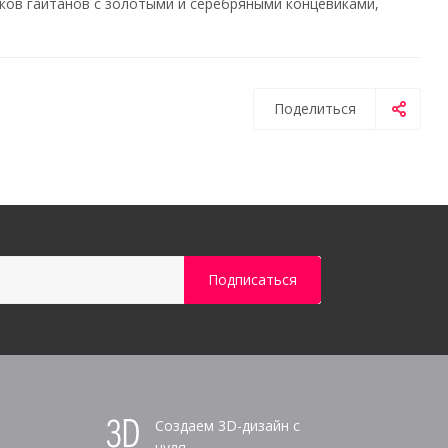
ков гайтанов с золотыми и серебряными концевиками,
Поделиться
Создаем 3D-дизайн с
нуля,