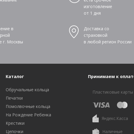
изготовление
от 1 дня
ение в
Доставка со
рной
страховкой
е г. Москвы
в любой регион России
Каталог
Принимаем к оплат
Обручальные кольца
Пластиковые карты
Печатки
Помолвочные кольца
На Рождение Ребенка
Яндекс.Касса
Крестики
Цепочки
Наличные